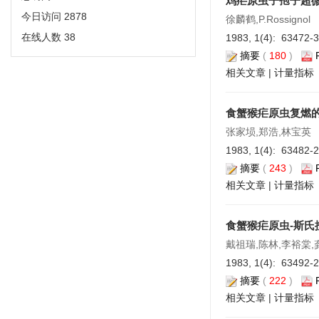
鸡疟原虫子孢子超
今日访问
2878
徐麟鹤,P.Rossignol
在线人数
38
1983, 1(4): 63472-
摘要
(
180
)
相关文章
|
计量指标
食蟹猴疟原虫复燃
张家埙,郑浩,林宝英
1983, 1(4): 63482-
摘要
(
243
)
相关文章
|
计量指标
食蟹猴疟原虫-斯
戴祖瑞,陈林,李裕棠,
1983, 1(4): 63492-
摘要
(
222
)
相关文章
|
计量指标