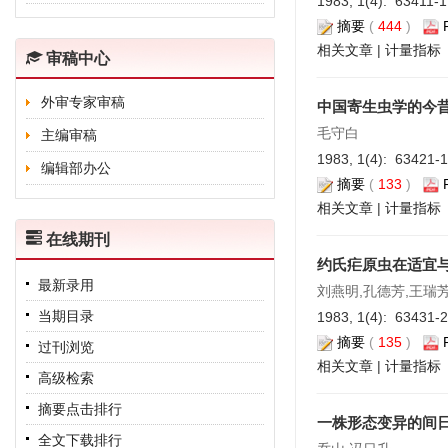
1983, 1(4): 63411-
摘要
(
444
)
相关文章
|
计量指标
审稿中心
外审专家审稿
中国寄生虫学的今
毛守白
主编审稿
1983, 1(4): 63421-
编辑部办公
摘要
(
133
)
相关文章
|
计量指标
在线期刊
约氏疟原虫在适宜
最新录用
刘燕明,孔德芳,王瑞
当期目录
1983, 1(4): 63431-
摘要
(
135
)
过刊浏览
相关文章
|
计量指标
高级检索
摘要点击排行
一株形态变异的间
全文下载排行