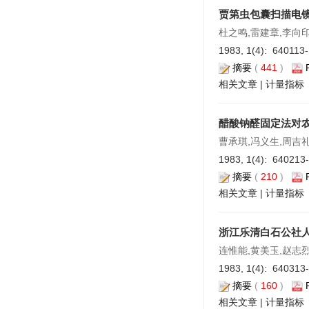
贾第虫包囊扫描电
杜之鸣,雷建章,李向印
1983, 1(4): 640113
摘要
(
441
)
相关文章
|
计量指标
醋酸钠醛固定法对
曹承琪,冯义生,周吉
1983, 1(4): 640213
摘要
(
210
)
相关文章
|
计量指标
浙江乐清白石公社
连惟能,黄美玉,赵志烈
1983, 1(4): 640313
摘要
(
160
)
相关文章
|
计量指标