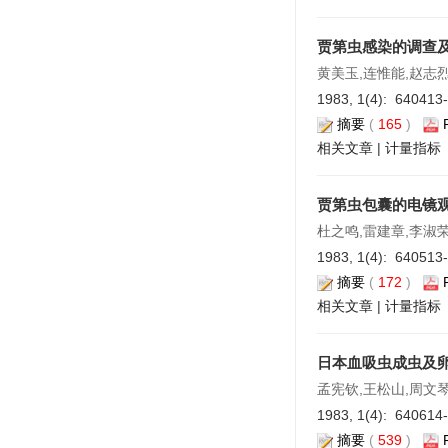
贾第虫感染的调查
黄美玉,连惟能,赵志烈
1983, 1(4): 640413
摘要
(
165
)
相关文章
|
计量指标
贾第虫包囊的电镜
杜之鸣,雷建章,李淑荣
1983, 1(4): 640513
摘要
(
172
)
相关文章
|
计量指标
日本血吸虫成虫及
孟宪钦,王松山,周文琴
1983, 1(4): 640614
摘要
(
539
)