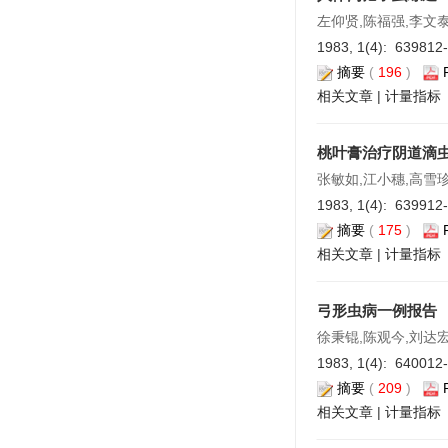
左仰贤,陈福强,李文
1983, 1(4): 639812
摘要
(
196
)
相关文章
|
计量指标
桃叶膏治疗阴道滴
张敏如,江小穗,高雪
1983, 1(4): 639912
摘要
(
175
)
相关文章
|
计量指标
弓形虫病一例报告
徐秉锟,陈观今,刘达宏
1983, 1(4): 640012
摘要
(
209
)
相关文章
|
计量指标