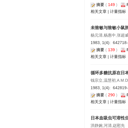
摘要
(
149
)
相关文章
|
计量指标
未致敏与致敏小鼠
杨元清,杨惠中,张超
1983, 1(4): 642718
摘要
(
139
)
相关文章
|
计量指标
循环多糖抗原在日
钱宗立,温慧初,A.M.De
1983, 1(4): 642819
摘要
(
290
)
相关文章
|
计量指标
日本血吸虫可溶性
洪静婉,河清,赵慰先