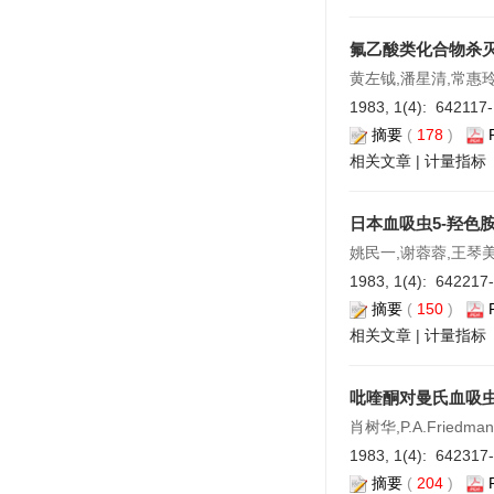
氟乙酸类化合物杀
黄左钺,潘星清,常惠
1983, 1(4): 642117
摘要
(
178
)
相关文章
|
计量指标
日本血吸虫5-羟色
姚民一,谢蓉蓉,王琴
1983, 1(4): 642217
摘要
(
150
)
相关文章
|
计量指标
吡喹酮对曼氏血吸
肖树华,P.A.Friedman,B
1983, 1(4): 642317
摘要
(
204
)