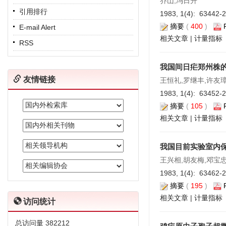
乔山,冯日升
引用排行
1983, 1(4): 63442-
摘要
(
400
)
E-mail Alert
相关文章
|
计量指标
RSS
我国间日疟郑州株
友情链接
王恒礼,罗继丰,许友璋
1983, 1(4): 63452-
摘要
(
105
)
相关文章
|
计量指标
我国目前实验室内
王兴相,胡友梅,邓宝
1983, 1(4): 63462-
摘要
(
195
)
相关文章
|
计量指标
访问统计
总访问量
382212