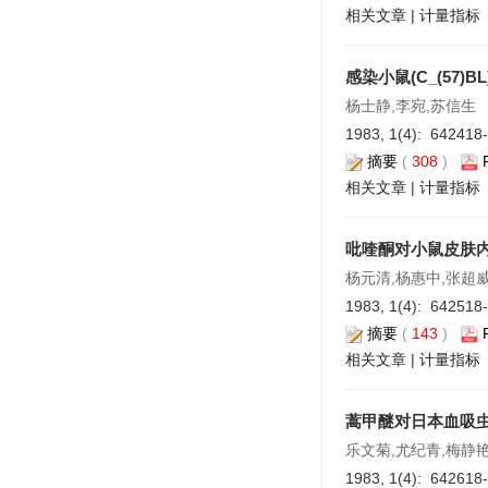
相关文章
|
计量指标
感染小鼠(C_(57
杨士静,李宛,苏信生
1983, 1(4): 642418
摘要
(
308
)
相关文章
|
计量指标
吡喹酮对小鼠皮肤
杨元清,杨惠中,张超
1983, 1(4): 642518
摘要
(
143
)
相关文章
|
计量指标
蒿甲醚对日本血吸
乐文菊,尤纪青,梅静
1983, 1(4): 642618