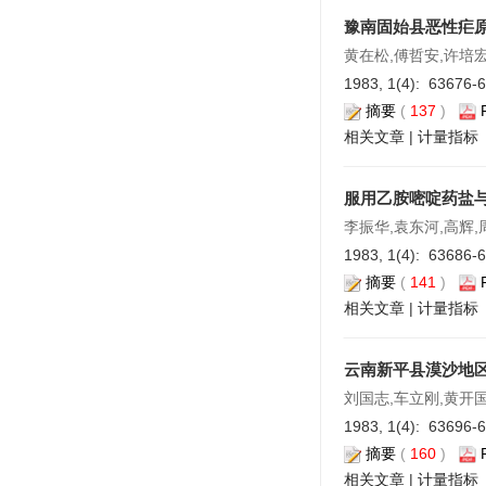
豫南固始县恶性疟
黄在松,傅哲安,许培
1983, 1(4): 63676-
摘要
(
137
)
相关文章
|
计量指标
服用乙胺嘧啶药盐
李振华,袁东河,高辉,
1983, 1(4): 63686-
摘要
(
141
)
相关文章
|
计量指标
云南新平县漠沙地
刘国志,车立刚,黄开国
1983, 1(4): 63696-
摘要
(
160
)
相关文章
|
计量指标