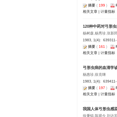
摘要
(
199
)
相关文章
|
计量指标
120种中药对弓形
杨树森,杨秀珍,张新
1983, 1(4): 639311
摘要
(
161
)
相关文章
|
计量指标
弓形虫病的血清学诊
杨惠珍,徐克继
1983, 1(4): 639411
摘要
(
197
)
相关文章
|
计量指标
我国人体弓形虫感
徐秉锟,陈观今,刘达