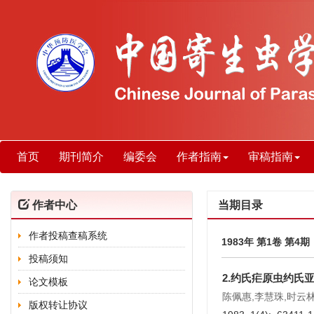
首页
期刊简介
编委会
作者指南
审稿指南
作者中心
当期目录
作者投稿查稿系统
1983年 第1卷 第4期
投稿须知
2.约氏疟原虫约氏
论文模板
陈佩惠,李慧珠,时云林
版权转让协议