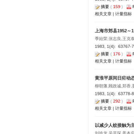
摘要
(
159
)
相关文章
|
计量指标
上海市郊县1952～
季始荣,张志良,王克泰
1983, 1(4): 63767-
摘要
(
176
)
相关文章
|
计量指标
黄淮平原间日疟动
柳朝藩,顾政诚,郑香,
1983, 1(4): 63778-
摘要
(
292
)
相关文章
|
计量指标
以减少人蚊接触为
刘吟龙,吴开琛,姜本启