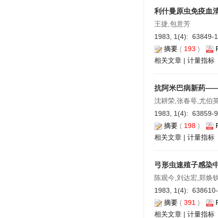
利什曼原虫免疫血
王捷,包意芳
1983, 1(4): 63849-
摘要
(
193
)
相关文章
|
计量指标
抗阿米巴病新药—
沈耕荣,张春萼,尤伯
1983, 1(4): 63859-
摘要
(
198
)
相关文章
|
计量指标
弓形虫速殖子感染
陈观今,刘达宏,郑焕
1983, 1(4): 638610
摘要
(
391
)
相关文章
|
计量指标