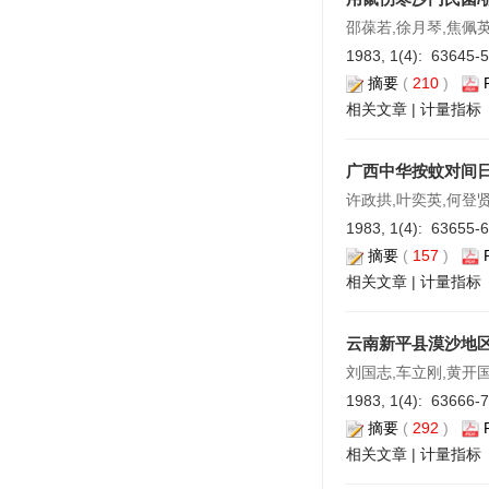
邵葆若,徐月琴,焦佩
1983, 1(4): 63645-
摘要
(
210
)
相关文章
|
计量指标
广西中华按蚊对间
许政拱,叶奕英,何登
1983, 1(4): 63655-
摘要
(
157
)
相关文章
|
计量指标
云南新平县漠沙地
刘国志,车立刚,黄开国
1983, 1(4): 63666-
摘要
(
292
)
相关文章
|
计量指标