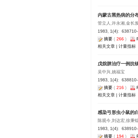
内蒙古黑热病的分
管立人,许永湘,金长发
1983, 1(4): 638710
摘要
(
266
)
相关文章
|
计量指标
戊烷脒治疗一例抗
吴中兴,姚福宝
1983, 1(4): 638810
摘要
(
216
)
相关文章
|
计量指标
感染弓形虫小鼠的
陈观今,刘达宏,徐秉
1983, 1(4): 638910
摘要
(
194
)