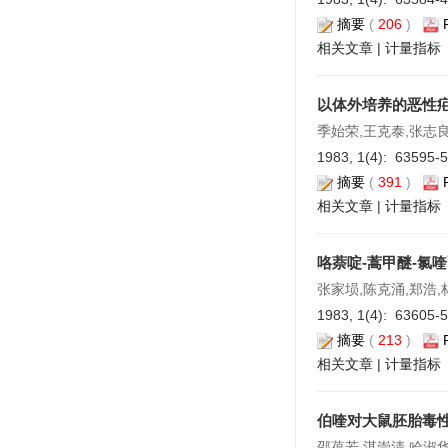
摘要
(
206
)
相关文章
|
计量指标
以体外培养的恶性
季始荣,王克泰,张志良
1983, 1(4): 63595-
摘要
(
391
)
相关文章
|
计量指标
咯萘啶-蒿甲醚-氯
张家埙,陈克涌,郑浩,
1983, 1(4): 63605-
摘要
(
213
)
相关文章
|
计量指标
伯喹对大鼠胚胎毒
邵葆若,湛崇清,哈淑