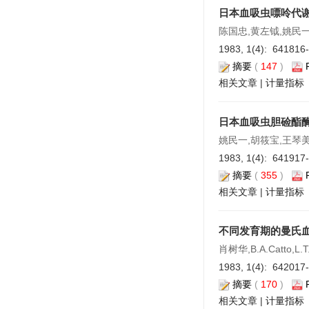
日本血吸虫嘌呤代
陈国忠,黄左钺,姚民一
1983, 1(4): 641816
摘要
(
147
)
相关文章
|
计量指标
日本血吸虫胆硷酯
姚民一,胡筱宝,王琴
1983, 1(4): 641917
摘要
(
355
)
相关文章
|
计量指标
不同发育期的曼氏
肖树华,B.A.Catto,L.T.
1983, 1(4): 642017
摘要
(
170
)
相关文章
|
计量指标