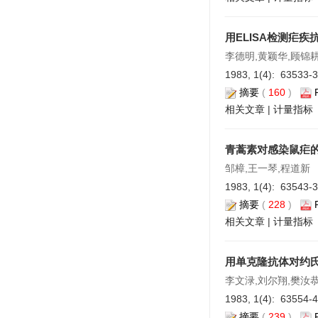
用ELISA检测疟疾
李德明,黄颖华,顾锦耕
1983, 1(4): 63533-
摘要
(
160
)
相关文章
|
计量指标
青蒿素对感染鼠疟的
邹樟,王一琴,程道新
1983, 1(4): 63543-
摘要
(
228
)
相关文章
|
计量指标
用单克隆抗体对约氏
李文渌,刘尔翔,樊汝
1983, 1(4): 63554-
摘要
(
239
)