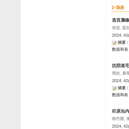
综述
迭宫属
张玺, 茹
2024, 42
摘要
数据和表
抗阴道
周欣, 黄
2024, 42
摘要
数据和表
疟原虫
韩竹茜, 
2024, 42