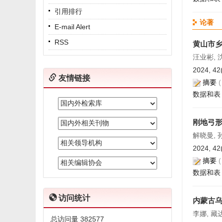
引用排行
论著
E-mail Alert
RSS
黄山市
汪业彬, 
2024, 42
友情链接
摘要
数据和表
刚地弓
解晓曼, 
2024, 42
摘要
数据和表
访问统计
内蒙古
李娜, 藏
总访问量
382577