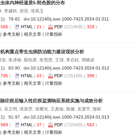
虫体内神经递质5-羟色胺的分布
静, 李健科, 张浩, 张凤玉
(1): 78-82. doi:
10.12140/j.issn.1000-7423.2024.01.011
(
566
)
HTML
(
21
)
PDF
(2219KB) (
329
)
|
参考文献
|
相关文章
|
计量指标
控机构重点寄生虫病防治能力建设现状分析
田添, 朱泽林, 陈怡君, 朱慧慧, 王强, 李石柱, 周晓农
(1): 83-90. doi:
10.12140/j.issn.1000-7423.2024.01.012
(
795
)
HTML
(
43
)
PDF
(1351KB) (
398
)
|
参考文献
|
相关文章
|
计量指标
消除疟疾后输入性疟疾监测响应系统实施与成效分析
浩, 吴立明, 张宸罡, 张耀光, 王真瑜, 陈健, 吴寰宇, 陈昕
(1): 91-97. doi:
10.12140/j.issn.1000-7423.2024.01.013
(
589
)
HTML
(
37
)
PDF
(7225KB) (
583
)
|
参考文献
|
相关文章
|
计量指标