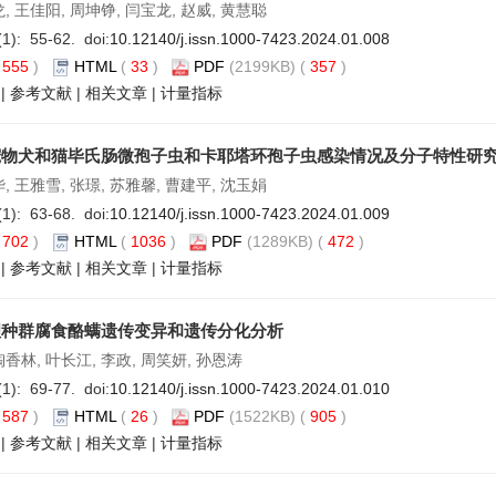
龙, 王佳阳, 周坤铮, 闫宝龙, 赵威, 黄慧聪
(1): 55-62. doi:
10.12140/j.issn.1000-7423.2024.01.008
(
555
)
HTML
(
33
)
PDF
(2199KB) (
357
)
|
参考文献
|
相关文章
|
计量指标
宠物犬和猫毕氏肠微孢子虫和卡耶塔环孢子虫感染情况及分子特性研
华, 王雅雪, 张璟, 苏雅馨, 曹建平, 沈玉娟
(1): 63-68. doi:
10.12140/j.issn.1000-7423.2024.01.009
(
702
)
HTML
(
1036
)
PDF
(1289KB) (
472
)
|
参考文献
|
相关文章
|
计量指标
理种群腐食酪螨遗传变异和遗传分化分析
陶香林, 叶长江, 李政, 周笑妍, 孙恩涛
(1): 69-77. doi:
10.12140/j.issn.1000-7423.2024.01.010
(
587
)
HTML
(
26
)
PDF
(1522KB) (
905
)
|
参考文献
|
相关文章
|
计量指标