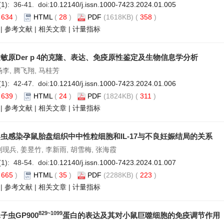
(1): 36-41. doi:
10.12140/j.issn.1000-7423.2024.01.005
(
634
)
HTML
(
28
)
PDF
(1618KB) (
358
)
|
参考文献
|
相关文章
|
计量指标
敏原Der p 4的克隆、表达、免疫原性鉴定及生物信息学分析
杨李, 腾飞翔, 马桂芳
(1): 42-47. doi:
10.12140/j.issn.1000-7423.2024.01.006
(
639
)
HTML
(
24
)
PDF
(1824KB) (
311
)
|
参考文献
|
相关文章
|
计量指标
虫感染孕鼠胎盘组织中中性粒细胞和IL-17与不良妊娠结局的关系
刘现兵, 姜昱竹, 李新雨, 胡雪梅, 张海霞
(1): 48-54. doi:
10.12140/j.issn.1000-7423.2024.01.007
(
665
)
HTML
(
35
)
PDF
(2288KB) (
223
)
|
参考文献
|
相关文章
|
计量指标
829~1099
子虫GP900
蛋白的表达及其对小鼠巨噬细胞的免疫调节作用