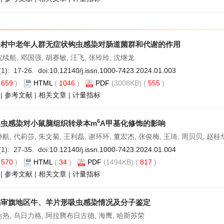
乡村中老年人群无症状钩虫感染对肠道菌群和代谢的作用
沈续航, 邓国强, 胡赛敏, 汪飞, 张玲玲, 沈继龙
(1): 17-26. doi:
10.12140/j.issn.1000-7423.2024.01.003
(
659
)
HTML
(
1046
)
PDF
(3008KB) (
555
)
|
参考文献
|
相关文章
|
计量指标
6
形虫感染对小鼠脑组织转录本m
A甲基化修饰的影响
孙航, 代莉莎, 朱文菊, 王利磊, 谢环环, 董宏杰, 张俊梅, 王琦, 周贝贝, 赵桂华
(1): 27-35. doi:
10.12140/j.issn.1000-7423.2024.01.004
(
570
)
HTML
(
34
)
PDF
(1494KB) (
817
)
|
参考文献
|
相关文章
|
计量指标
乌审旗地区牛、羊片形吸虫感染情况及分子鉴定
达热, 乌日力格, 阿拉腾布日古德, 海鹰, 哈斯苏荣