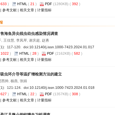
(
633
)
HTML
(
21
)
PDF
(1280KB) (
392
)
|
参考文献
|
相关文章
|
计量指标
报
市售海鱼异尖线虫幼虫感染情况调查
子, 王佳慧, 李凤琴, 谢庆超, 赵勇
(1): 117-120. doi:
10.12140/j.issn.1000-7423.2024.01.017
(
1022
)
HTML
(
28
)
PDF
(2162KB) (
582
)
|
参考文献
|
相关文章
|
计量指标
殖吸虫环介导等温扩增检测方法的建立
贾西帅, 杨燕, 张娟
(1): 121-124. doi:
10.12140/j.issn.1000-7423.2024.01.018
(
627
)
HTML
(
22
)
PDF
(1357KB) (
308
)
|
参考文献
|
相关文章
|
计量指标
境盈江县微小按蚊嗜血习性调查