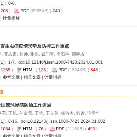
(1): 0-0.
(
208
)
PDF
(2965KB) (
240
)
|
计量指标
点寄生虫病疫情形势及防控工作重点
静, 夏志贵, 韩帅, 张仪, 钱门宝, 李石柱, 周晓农
1): 1-7. doi:
10.12140/j.issn.1000-7423.2024.01.001
(
1265
)
HTML
(
126
)
PDF
(1524KB) (
848
)
|
参考文献
|
相关文章
|
计量指标
道
年全国棘球蚴病防治工作进展
垂召, 王旭, 刘白雪, 王莹, 王立英, 杨诗杰, 韩帅, 许学年
1): 8-16. doi:
10.12140/j.issn.1000-7423.2024.01.002
(
1034
)
HTML
(
76
)
PDF
(2113KB) (
490
)
|
参考文献
|
相关文章
|
计量指标