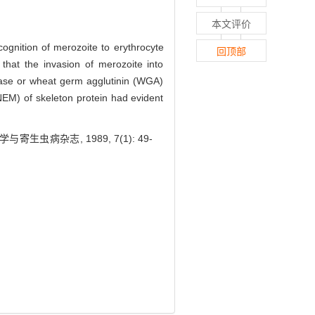
本文评价
cognition of merozoite to erythrocyte
回顶部
 that the invasion of merozoite into
idase or wheat germ agglutinin (WGA)
(NEM) of skeleton protein had evident
病杂志, 1989, 7(1): 49-