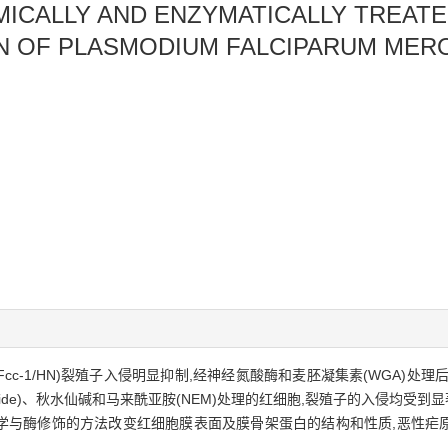
MICALLY AND ENZYMATICALLY TREAT
N OF PLASMODIUM FALCIPARUM MER
cc-1/HN)裂殖子入侵明显抑制,经神经氮酸酶和麦胚凝集素(WGA)处
mide)、秋水仙碱和马来酰亚胺(NEM)处理的红细胞,裂殖子的入侵均受到
化学与酶修饰的方法改变红细胞膜表面及膜骨架蛋白的结构和性质,恶性