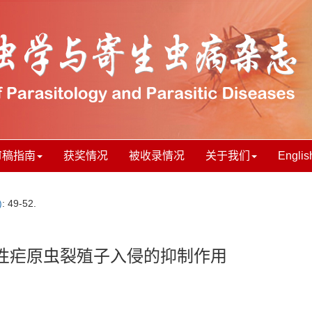
审稿指南
获奖情况
被收录情况
关于我们
Englis
)
: 49-52.
性疟原虫裂殖子入侵的抑制作用