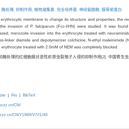
,
酶处理,
抑制作用,
植物凝集素,
完全培养基,
神经氨酸酶,
膜骨架蛋白
 erythrocytic membrane to change its structure and properties, the re
 the invasion of P. falciparum (Fcc-l/HN) were studied. It was found
eased; merozoite invasion into the erythrocyte treated with neuramin
cross-linker diamide and depolymerizer colchicine, N-ethyl maleinimide 
nto erythrocyte treated with 2.0mM of NEM was completely blocked.
和酶处理的红细胞膜对恶性疟原虫裂殖子入侵的抑制作用[J]. 中国寄生虫学与寄生虫
ote
|
Ris
|
BibTeX
jsczz.cn/CN/
sczz.cn/CN/Y1989/V7/I1/49