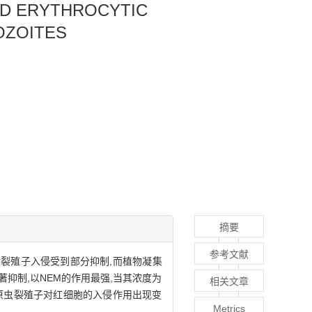
ED ERYTHROCYTIC
OZOITES
摘要
参考文献
理后裂殖子入侵受到部分抑制,而植物凝集
显著抑制,以NEM的作用最强,当其浓度为
相关文章
疟原虫裂殖子对红细胞的入侵作用出现变
Metrics