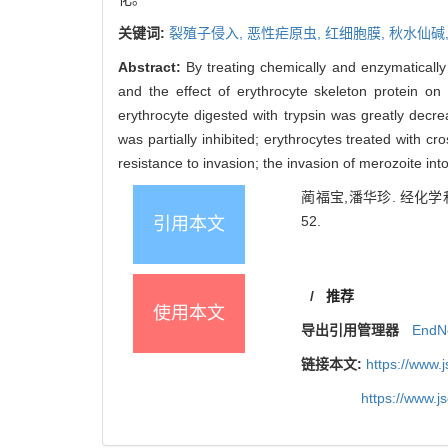
关键词:
裂殖子侵入,
恶性疟原虫,
红细胞膜,
秋水仙碱
Abstract:
By treating chemically and enzymatically
and the effect of erythrocyte skeleton protein on
erythrocyte digested with trypsin was greatly decr
was partially inhibited; erythrocytes treated with 
resistance to invasion; the invasion of merozoite i
蔺福宝,潘华珍. 经化学
52.
引用本文
/
推荐
使用本文
导出引用管理器
EndN
链接本文:
https://www.
https://www.j