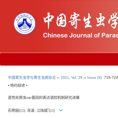
中国寄生虫学与寄生虫病杂志
››
2021
,
Vol. 39
››
Issue (6)
: 719-724
• 特约综述 •
恶性疟原虫
var
基因的表达调控机制研究进展
*
石明丽(
), 肖波, 江陆斌
(
)