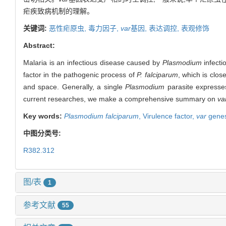
疟疾致病机制的理解。
关键词:
恶性疟原虫,
毒力因子,
var
基因,
表达调控,
表观修饰
Abstract:
Malaria is an infectious disease caused by
Plasmodium
infecti
factor in the pathogenic process of
P. falciparum
, which is clos
and space. Generally, a single
Plasmodium
parasite expresse
current researches, we make a comprehensive summary on
va
Key words:
Plasmodium falciparum
,
Virulence factor,
var
gene
中图分类号:
R382.312
图/表
1
参考文献
55