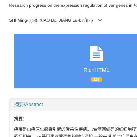
Research progress on the expression regulation of
var
genes in
P
*
SHI Ming-li(
), XIAO Bo, JIANG Lu-bin
(
)
RichHTML
118
摘要/Abstract
摘要：
疟疾是由疟原虫感染引起的传染性疾病。
var
基因编码的红细胞膜
密切相关。
var
基因表达受严格的时空调控,一般来说,单个疟原虫