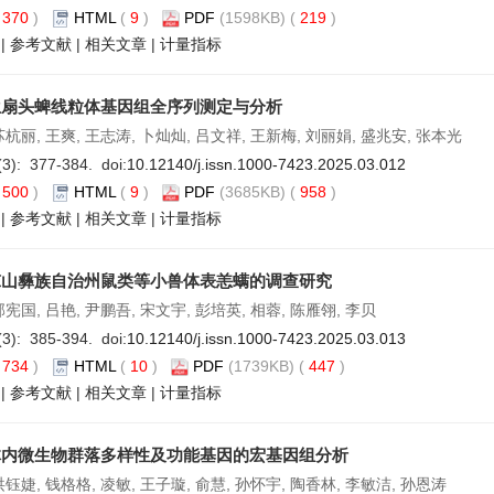
(
370
)
HTML
(
9
)
PDF
(1598KB) (
219
)
|
参考文献
|
相关文章
|
计量指标
兰扇头蜱线粒体基因组全序列测定与分析
苏杭丽, 王爽, 王志涛, 卜灿灿, 吕文祥, 王新梅, 刘丽娟, 盛兆安, 张本光
(3): 377-384. doi:
10.12140/j.issn.1000-7423.2025.03.012
(
500
)
HTML
(
9
)
PDF
(3685KB) (
958
)
|
参考文献
|
相关文章
|
计量指标
凉山彝族自治州鼠类等小兽体表恙螨的调查研究
郭宪国, 吕艳, 尹鹏吾, 宋文宇, 彭培英, 相蓉, 陈雁翎, 李贝
(3): 385-394. doi:
10.12140/j.issn.1000-7423.2025.03.013
(
734
)
HTML
(
10
)
PDF
(1739KB) (
447
)
|
参考文献
|
相关文章
|
计量指标
体内微生物群落多样性及功能基因的宏基因组分析
洪钰婕, 钱格格, 凌敏, 王子璇, 俞慧, 孙怀宇, 陶香林, 李敏洁, 孙恩涛