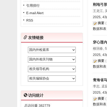
刚地弓
引用排行
王龙江, 吴
E-mail Alert
2025, 43
RSS
摘要
数据和表
友情链接
穿心莲
柳润春, 
2025, 43
摘要
数据和表
青海省
李志, 孟茹
2025, 43
访问统计
摘要
数据和表
总访问量
382779