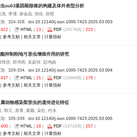
形虫
sub3
基因敲除株的构建及体外表型分析
燕, 李瑾, 谢金晶, 张欣, 孙慧
(3): 324-328. doi:
10.12140/j.issn.1000-7423.2025.03.003
(
422
)
HTML
(
13
)
PDF
(1917KB) (
223
)
|
参考文献
|
相关文章
|
计量指标
内酯抑制刚地弓形虫增殖作用的研究
邹伟浩, 郑书雨, 吴蔚玲, 彭鸿娟
(3): 329-334. doi:
10.12140/j.issn.1000-7423.2025.03.004
(
437
)
HTML
(
15
)
PDF
(1566KB) (
179
)
|
参考文献
|
相关文章
|
计量指标
马属动物感染梨形虫的遗传进化特征
, 韩元, 原青, 黄颖, 朵红, 付永
(3): 335-339. doi:
10.12140/j.issn.1000-7423.2025.03.005
(
400
)
HTML
(
18
)
PDF
(1471KB) (
257
)
|
参考文献
|
相关文章
|
计量指标