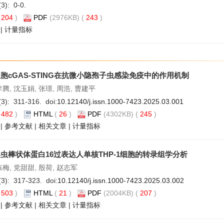
(3): 0-0.
(
204
)
PDF
(2976KB) (
243
)
|
计量指标
胞cGAS-STING在抗微小隐孢子虫感染免疫中的作用机制
李腾, 沈玉娟, 张璟, 周浩, 曹建平
(3): 311-316. doi:
10.12140/j.issn.1000-7423.2025.03.001
(
482
)
HTML
(
26
)
PDF
(4302KB) (
245
)
|
参考文献
|
相关文章
|
计量指标
虫棒状体蛋白16过表达人单核THP-1细胞的转录组学分析
陈梅, 党甜甜, 殷荷, 赵志军
(3): 317-323. doi:
10.12140/j.issn.1000-7423.2025.03.002
(
503
)
HTML
(
21
)
PDF
(2004KB) (
207
)
|
参考文献
|
相关文章
|
计量指标