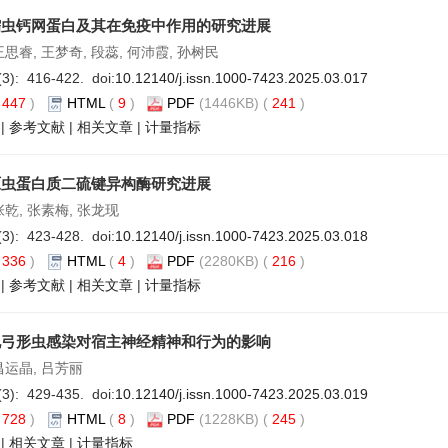
蠕虫钙网蛋白及其在免疫中作用的研究进展
王思睿, 王梦奇, 段蕊, 何沛霞, 孙树民
(3): 416-422. doi:
10.12140/j.issn.1000-7423.2025.03.017
(
447
)
HTML
(
9
)
PDF
(1446KB) (
241
)
|
参考文献
|
相关文章
|
计量指标
原虫蛋白质二硫键异构酶研究进展
张乾, 张素梅, 张龙现
(3): 423-428. doi:
10.12140/j.issn.1000-7423.2025.03.018
(
336
)
HTML
(
4
)
PDF
(2280KB) (
216
)
|
参考文献
|
相关文章
|
计量指标
地弓形虫感染对宿主神经精神和行为的影响
昌运晶, 吕芳丽
(3): 429-435. doi:
10.12140/j.issn.1000-7423.2025.03.019
(
728
)
HTML
(
8
)
PDF
(1228KB) (
245
)
|
相关文章
|
计量指标