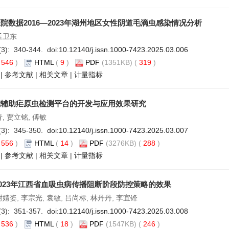
院数据2016—2023年湖州地区女性阴道毛滴虫感染情况分析
孟卫东
(3): 340-344. doi:
10.12140/j.issn.1000-7423.2025.03.006
(
546
)
HTML
(
9
)
PDF
(1351KB) (
319
)
|
参考文献
|
相关文章
|
计量指标
能辅助疟原虫检测平台的开发与应用效果研究
青, 贾立铭, 傅敏
(3): 345-350. doi:
10.12140/j.issn.1000-7423.2025.03.007
(
556
)
HTML
(
14
)
PDF
(3276KB) (
288
)
|
参考文献
|
相关文章
|
计量指标
—2023年江西省血吸虫病传播阻断阶段防控策略的效果
谢婧姿, 李宗光, 袁敏, 吕尚标, 林丹丹, 李宜锋
(3): 351-357. doi:
10.12140/j.issn.1000-7423.2025.03.008
(
536
)
HTML
(
18
)
PDF
(1547KB) (
246
)