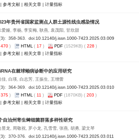
|
参考文献
|
相关文章
|
计量指标
—2023年贵州省国家监测点人群土源性线虫感染情况
朱爱娅, 李杨, 李安梅, 耿燕, 袁茂阳, 甘欣甜
(3): 358-363. doi:
10.12140/j.issn.1000-7423.2025.03.009
(
470
)
HTML
(
17
)
PDF
(1529KB) (
228
)
|
参考文献
|
相关文章
|
计量指标
iRNA在棘球蚴病诊断中的应用研究
佳佳, 白瑛, 白志芳, 王振生, 王增蕾
(3): 364-369. doi:
10.12140/j.issn.1000-7423.2025.03.010
(
375
)
HTML
(
11
)
PDF
(1870KB) (
203
)
|
参考文献
|
相关文章
|
计量指标
个自治州寄生蜱细菌群落多样性研究
向昱龙, 周敬祝, 罗小龙, 孔雪雪, 张燕, 胡勇, 梁文琴
(3): 370-376. doi:
10.12140/j.issn.1000-7423.2025.03.011