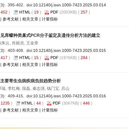
(3): 395-402. doi:
10.12140/j.issn.1000-7423.2025.03.014
(
452
)
HTML
(
19
)
PDF
(2003KB) (
257
)
|
参考文献
|
相关文章
|
计量指标
见库蠓种类巢式PCR分子鉴定及遗传分析方法的建立
陈朱云, 肖丽贞, 王金章
(3): 403-408. doi:
10.12140/j.issn.1000-7423.2025.03.015
(
417
)
HTML
(
15
)
PDF
(1976KB) (
284
)
|
参考文献
|
相关文章
|
计量指标
体主要寄生虫病疾病负担趋势分析
泽瑞, 李红梅, 段磊, 秦志强, 钱门宝, 吕山
(3): 409-415. doi:
10.12140/j.issn.1000-7423.2025.03.016
(
1235
)
HTML
(
44
)
PDF
(3067KB) (
446
)
|
参考文献
|
相关文章
|
计量指标