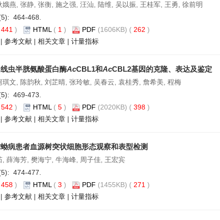
娥燕, 张静, 张衡, 施之强, 汪汕, 陆维, 吴以振, 王桂军, 王勇, 徐前明
(5): 464-468.
(
441
)
HTML
(
1
)
PDF
(1606KB) (
262
)
|
参考文献
|
相关文章
|
计量指标
圆线虫半胱氨酸蛋白酶
Ac
CBL1和
Ac
CBL2基因的克隆、表达及鉴定
柯琪文, 陈韵秋, 刘芷晴, 张玲敏, 吴春云, 袁桂秀, 詹希美, 程梅
(5): 469-473.
(
542
)
HTML
(
5
)
PDF
(2020KB) (
398
)
|
参考文献
|
相关文章
|
计量指标
球蚴病患者血源树突状细胞形态观察和表型检测
茹, 薛海芳, 樊海宁, 牛海峰, 周子佳, 王宏宾
(5): 474-477.
(
458
)
HTML
(
3
)
PDF
(1455KB) (
271
)
|
参考文献
|
相关文章
|
计量指标