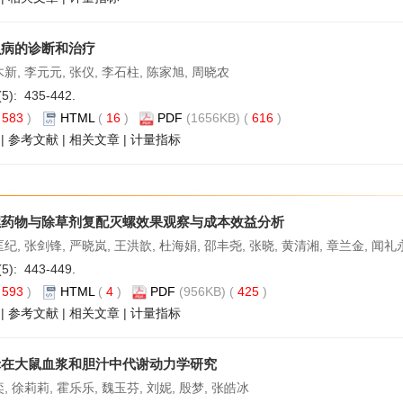
虫病的诊断和治疗
木新, 李元元, 张仪, 李石柱, 陈家旭, 周晓农
(5): 435-442.
(
583
)
HTML
(
16
)
PDF
(1656KB) (
616
)
|
参考文献
|
相关文章
|
计量指标
螺药物与除草剂复配灭螺效果观察与成本效益分析
匡纪, 张剑锋, 严晓岚, 王洪歆, 杜海娟, 邵丰尧, 张晓, 黄清湘, 章兰金, 闻礼
(5): 443-449.
(
593
)
HTML
(
4
)
PDF
(956KB) (
425
)
|
参考文献
|
相关文章
|
计量指标
脒在大鼠血浆和胆汁中代谢动力学研究
奕, 徐莉莉, 霍乐乐, 魏玉芬, 刘妮, 殷梦, 张皓冰