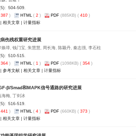
(5): 504-509.
(
387
)
HTML
(
2
)
PDF
(885KB) (
410
)
|
相关文章
|
计量指标
虫病伤残权重研究进展
李焕璋, 钱门宝, 朱慧慧, 周长海, 陈颖丹, 秦志强, 李石柱
(5): 510-515.
(
364
)
HTML
(
1
)
PDF
(1098KB) (
354
)
|
参考文献
|
相关文章
|
计量指标
GF-β/Smad和MAPK信号通路的研究进展
马海梅, 丁剑冰
(5): 516-519.
(
441
)
HTML
(
4
)
PDF
(660KB) (
373
)
|
相关文章
|
计量指标
虫功能基因组学研究进展