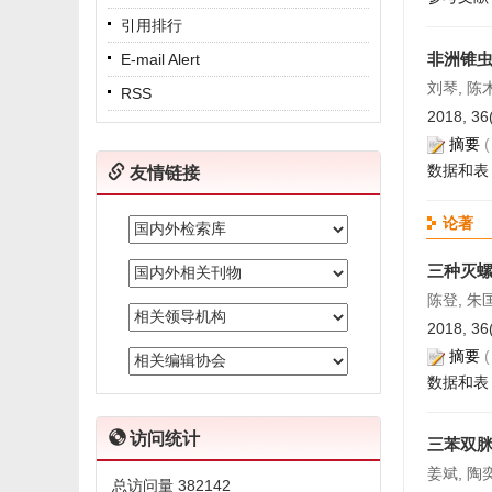
引用排行
非洲锥
E-mail Alert
刘琴, 陈
RSS
2018, 36
摘要
数据和表
友情链接
论著
三种灭
陈登, 朱
2018, 36
摘要
数据和表
访问统计
三苯双
姜斌, 陶
总访问量
382142