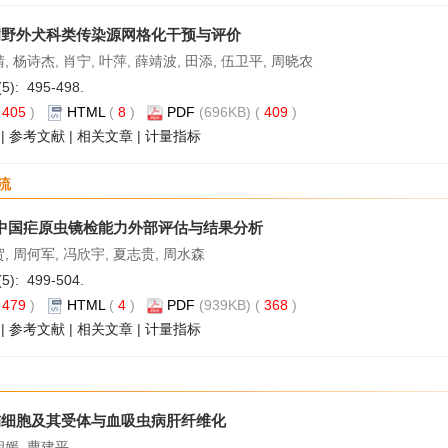
病野外犬科类传染源网格化干预与评价
, 杨诗杰, 肖宁, 叶萍, 薛靖波, 田添, 伍卫平, 周晓农
(5): 495-498.
(
405
)
HTML
(
8
)
PDF
(696KB) (
409
)
|
参考文献
|
相关文章
|
计量指标
流
中国疟原虫镜检能力外部评估与结果分析
贺, 周何军, 冯欣宇, 夏志贵, 周水森
(5): 499-504.
(
479
)
HTML
(
4
)
PDF
(939KB) (
368
)
|
参考文献
|
相关文章
|
计量指标
伤细胞及其受体与血吸虫病肝纤维化
胡媛, 曹建平