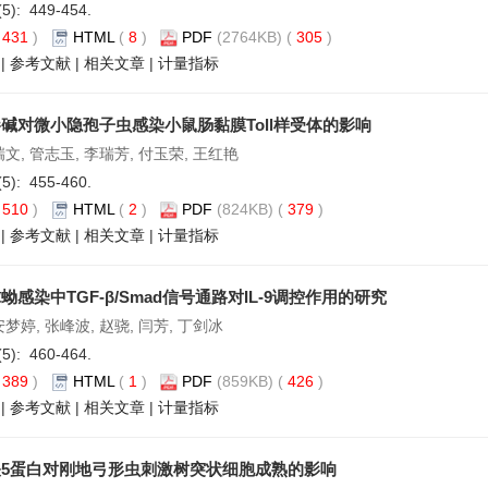
(5): 449-454.
(
431
)
HTML
(
8
)
PDF
(2764KB) (
305
)
|
参考文献
|
相关文章
|
计量指标
碱对微小隐孢子虫感染小鼠肠黏膜Toll样受体的影响
瑞文, 管志玉, 李瑞芳, 付玉荣, 王红艳
(5): 455-460.
(
510
)
HTML
(
2
)
PDF
(824KB) (
379
)
|
参考文献
|
相关文章
|
计量指标
蚴感染中TGF-β/Smad信号通路对IL-9调控作用的研究
安梦婷, 张峰波, 赵骁, 闫芳, 丁剑冰
(5): 460-464.
(
389
)
HTML
(
1
)
PDF
(859KB) (
426
)
|
参考文献
|
相关文章
|
计量指标
5蛋白对刚地弓形虫刺激树突状细胞成熟的影响