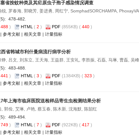
巴塞省按蚊种类及其疟原虫子孢子感染情况调查
锐, 罗春海, 郭晓芳, 姜进勇, 周红宁, SomphadSORCHAMPA, PhoxayV
(5): 478-482.
(
488
)
HTML
(
2
)
PDF
(855KB) (
440
)
|
参考文献
|
相关文章
|
计量指标
年陕西省韩城市利什曼病流行病学分析
铮, 吕文, 刘东立, 王天海, 王益群, 王安礼, 李胜振, 石磊, 马琳, 曹磊, 吴
(5): 483-488.
(
441
)
HTML
(
3
)
PDF
(1384KB) (
323
)
|
参考文献
|
相关文章
|
计量指标
-2017年上海市临床医院送检样品寄生虫检测结果分析
, 郭俭, 艾琳, 卢艳, 蔡玉春, 陈木新, 沈海默, 陈韶红
(5): 489-494.
(
749
)
HTML
(
7
)
PDF
(922KB) (
417
)
|
参考文献
|
相关文章
|
计量指标