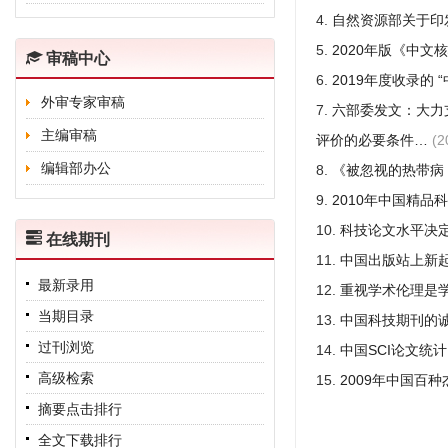
4.
自然资源部关于印
5.
2020年版《中文
审稿中心
6.
2019年度收录的 
外审专家审稿
7.
六部委发文：大力
主编审稿
评价的必要条件…
(2
编辑部办公
8.
《被忽视的热带病
9.
2010年中国精品
10.
科技论文水平决
在线期刊
11.
中国出版站上新
最新录用
12.
重视学术伦理是
当期目录
13.
中国科技期刊的
过刊浏览
14.
中国SCI论文统
高级检索
15.
2009年中国百
摘要点击排行
全文下载排行