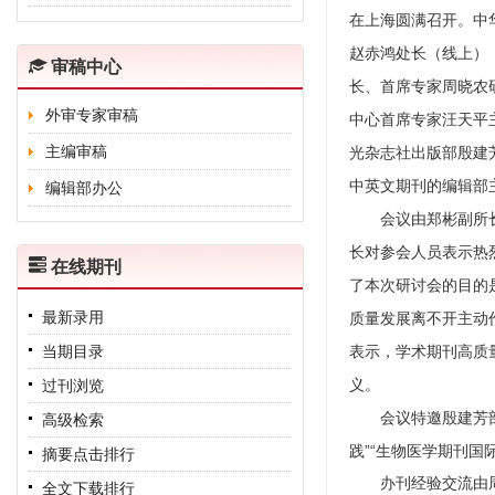
在上海圆满召开。中
赵赤鸿处长（线上）
审稿中心
长、首席专家周晓农
外审专家审稿
中心首席专家汪天平
主编审稿
光杂志社出版部殷建
中英文期刊的编辑部
编辑部办公
会议由郑彬副所长
长对参会人员表示热
在线期刊
了本次研讨会的目的
最新录用
质量发展离不开主动
当期目录
表示，学术期刊高质
义。
过刊浏览
会议特邀殷建芳部长
高级检索
践”“生物医学期刊国
摘要点击排行
办刊经验交流由周晓
全文下载排行