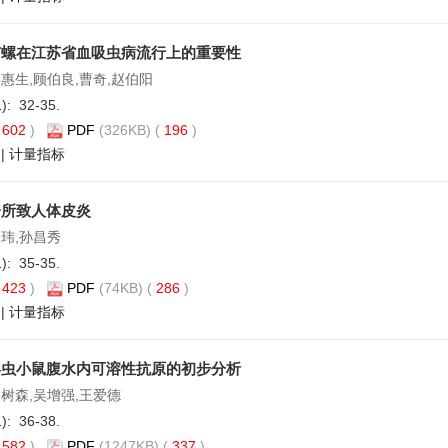
钉螺在江苏省血吸虫病流行上的重要性
惠生,顾伯良,曹奇,赵伯阳
1): 32-35.
(
602
)
PDF
(326KB) (
196
)
|
计量指标
蚤所致人体皮炎
金玮,孙昌秀
1): 35-35.
(
423
)
PDF
(74KB) (
286
)
|
计量指标
形虫小鼠腹水内可溶性抗原的初步分析
杨树森,吴增强,王爱德
1): 36-38.
(
582
)
PDF
(1247KB) (
337
)