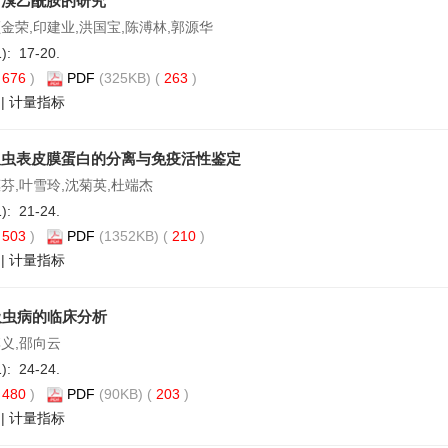
药溴乙酰胺的研究
顾金荣,印建业,洪国宝,陈溥林,郭源华
1): 17-20.
(
676
)
PDF
(325KB) (
263
)
|
计量指标
吸虫表皮膜蛋白的分离与免疫活性鉴定
芬,叶雪玲,沈菊英,杜端杰
1): 21-24.
(
503
)
PDF
(1352KB) (
210
)
|
计量指标
吸虫病的临床分析
李义,邵向云
1): 24-24.
(
480
)
PDF
(90KB) (
203
)
|
计量指标