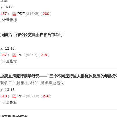
龚建章
1): 9-12.
(
457
)
PDF
(319KB) (
260
)
|
计量指标
虫病防治工作经验交流会在青岛市举行
1): 12-12.
(
387
)
PDF
(90KB) (
218
)
|
计量指标
虫病血清流行病学研究——Ⅰ.三个不同流行区人群抗体反应的年龄分
观陵,许生,肖相祖,褚和生,郭镇泰,赵慰先
1): 13-16.
(
510
)
PDF
(302KB) (
246
)
|
计量指标