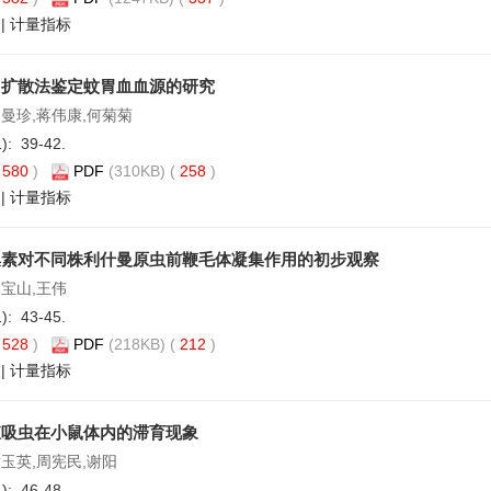
|
计量指标
向扩散法鉴定蚊胃血血源的研究
罗曼珍,蒋伟康,何菊菊
1): 39-42.
(
580
)
PDF
(310KB) (
258
)
|
计量指标
集素对不同株利什曼原虫前鞭毛体凝集作用的初步观察
李宝山,王伟
1): 43-45.
(
528
)
PDF
(218KB) (
212
)
|
计量指标
殖吸虫在小鼠体内的滞育现象
黄玉英,周宪民,谢阳
1): 46-48.