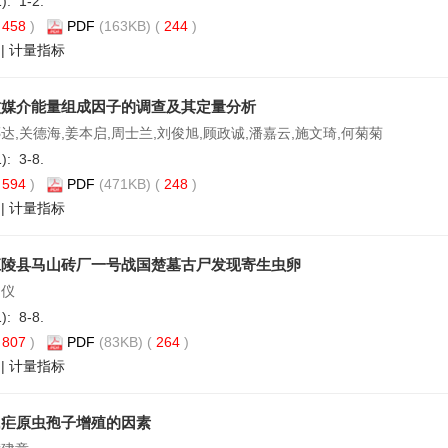
1): 1-2.
(
458
)
PDF
(163KB) (
244
)
|
计量指标
蚊媒介能量组成因子的调查及其定量分析
达,关德海,姜本启,周士兰,刘俊旭,顾政诚,潘嘉云,施文琦,何菊菊
1): 3-8.
(
594
)
PDF
(471KB) (
248
)
|
计量指标
江陵县马山砖厂一号战国楚墓古尸发现寄生虫卵
书仪
1): 8-8.
(
807
)
PDF
(83KB) (
264
)
|
计量指标
氏疟原虫孢子增殖的因素