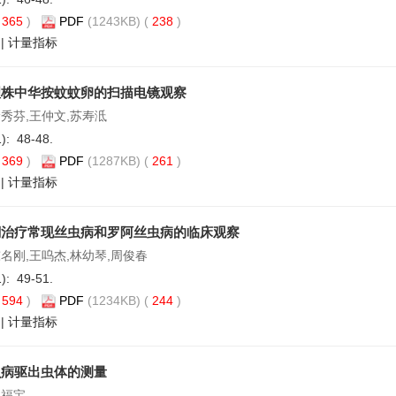
(
365
)
PDF
(1243KB) (
238
)
|
计量指标
理株中华按蚊蚊卵的扫描电镜观察
徐秀芬,王仲文,苏寿泜
1): 48-48.
(
369
)
PDF
(1287KB) (
261
)
|
计量指标
酮治疗常现丝虫病和罗阿丝虫病的临床观察
陈名刚,王呜杰,林幼琴,周俊春
1): 49-51.
(
594
)
PDF
(1234KB) (
244
)
|
计量指标
虫病驱出虫体的测量
姚福宝