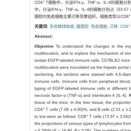
+
CD4
T细胞中，分泌IFN-γ、TNF-α、IL-4的细胞分别占（6
中，分泌IFN-γ、TNF-α、IL-4的细胞分别占（53.57 ± 1
+
膜腔内免疫细胞主要迁移至脾组织，细胞类型以CD8
+
关键词:
多房棘球蚴病,
腹膜腔,
免疫细胞,
迁移,
CD8
Abstract:
Objective
To understand the changes in the migr
multilocularis
, and to explore the mechanism of im
isolate EGFP-labeled immune cells. C57BL/6J mice we
multilocularis
were inoculated via the hepatic portal v
sectioning, the sections were stained with 4,6-di
immune cells. Immune cells from peripheral blood, l
typing of EGFP-labeled immune cells in different t
necrosis factor-α (TNF-α) and interleukin-4 (IL-4).
tissue of the mice. In the liver tissue, the propor
+
CD4
T cells (7.08 ± 4.00)%, and B cells (2.01 ± 1.
+
to low were as follows: CD8
T cells (73.97 ± 3.56
the proportions of various types of lymphocytes fro
± 6.38)% (
F
= 16.90,
P
< 0.05). The numbers of tr