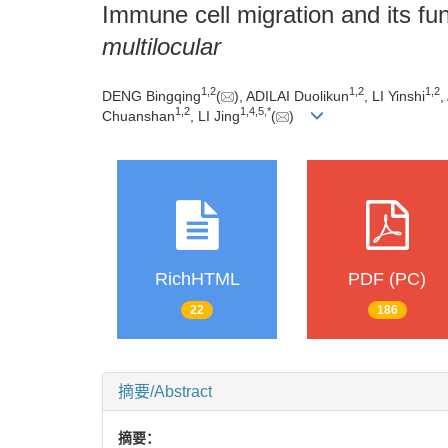
Immune cell migration and its fun
multilocular
1
,
2
1
,
2
1
,
2
DENG Bingqing
(
), ADILAI Duolikun
, LI Yinshi
,
1
,
2
1
,
4
,
5
,
*
Chuanshan
, LI Jing
(
)
RichHTML
PDF (PC)
22
186
摘要/Abstract
摘要：