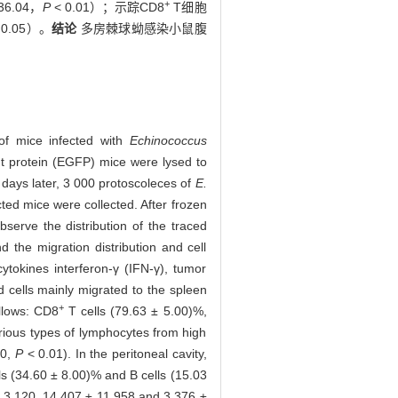
+
36.04，
P
< 0.01）；示踪CD8
T细胞
 0.05）。
结论
多房棘球蚴感染小鼠腹
 of mice infected with
Echinococcus
t protein (EGFP) mice were lysed to
 days later, 3 000 protoscoleces of
E.
ected mice were collected. After frozen
serve the distribution of the traced
d the migration distribution and cell
ytokines interferon-γ (IFN-γ), tumor
cells mainly migrated to the spleen
+
ollows: CD8
T cells (79.63 ± 5.00)%,
arious types of lymphocytes from high
00,
P
< 0.01). In the peritoneal cavity,
ls (34.60 ± 8.00)% and B cells (15.03
 ± 3 120, 14 407 ± 11 958 and 3 376 ±