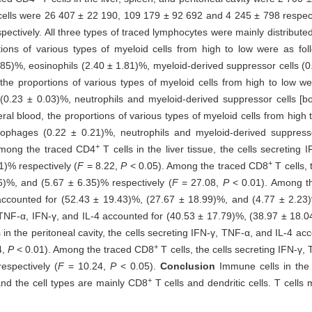
ells were 26 407 ± 22 190, 109 179 ± 92 692 and 4 245 ± 798 respect
ctively. All three types of traced lymphocytes were mainly distributed 
tions of various types of myeloid cells from high to low were as foll
5)%, eosinophils (2.40 ± 1.81)%, myeloid-derived suppressor cells (0
the proportions of various types of myeloid cells from high to low wer
.23 ± 0.03)%, neutrophils and myeloid-derived suppressor cells [bo
ral blood, the proportions of various types of myeloid cells from high t
phages (0.22 ± 0.21)%, neutrophils and myeloid-derived suppresso
+
mong the traced CD4
T cells in the liver tissue, the cells secreting
+
1)% respectively (
F
= 8.22,
P
< 0.05). Among the traced CD8
T cells, 
6)%, and (5.67 ± 6.35)% respectively (
F
= 27.08,
P
< 0.01). Among t
 accounted for (52.43 ± 19.43)%, (27.67 ± 18.99)%, and (4.77 ± 2.23)
g TNF-α, IFN-γ, and IL-4 accounted for (40.53 ± 17.79)%, (38.97 ± 18.
 in the peritoneal cavity, the cells secreting IFN-γ, TNF-α, and IL-4 a
+
4,
P
< 0.01). Among the traced CD8
T cells, the cells secreting IFN-γ,
espectively (
F
= 10.24,
P
< 0.05).
Conclusion
Immune cells in the 
+
and the cell types are mainly CD8
T cells and dendritic cells. T cell