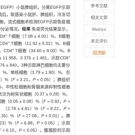
参考文献
EGFP）小鼠脾组织，分离EGFP示踪
19周后，取感染小鼠肝、脾组织，冷冻切
相关文章
细胞，流式细胞术检测EGFP示踪免疫细
的分泌情况。
结果
免疫荧光结果显示，
Metrics
+
D4
T细胞（7.08 ± 4.00）%、B细胞
本文评价
+
CD4
T细胞（11.92 ± 5.02）%、B细
+
%、CD4
T细胞（34.60 ± 8.00）%、B
回顶部
+
 11 958、3 376 ± 1 481，示踪CD8
1、1 476 ± 840，3种示踪淋巴细胞均主要分
%、单核细胞（3.79 ± 1.80）%、巨
04）%（
F
= 3.21，
P
< 0.05）；脾组织
.03）%、中性粒细胞和骨髓来源抑制性细胞
为树突状细胞（0.37 ± 0.28）%、
（0.05 ± 0.08）%（
F
= 0.92，
P
>
（2.78 ± 4.81）%（
F
= 8.22，
P
<
6.35）%（
F
= 27.08，
P
< 0.01）。脾
.23）%（
F
= 6.88，
P
< 0.05）；示踪
F
= 6.15，
P
< 0.05）。腹膜腔的示踪