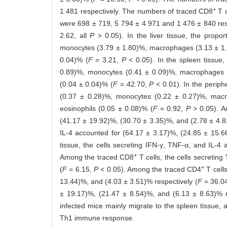
+
1 481 respectively. The numbers of traced CD8
T c
were 698 ± 719, 5 794 ± 4 971 and 1 476 ± 840 respe
2.62, all
P
> 0.05). In the liver tissue, the propor
monocytes (3.79 ± 1.80)%, macrophages (3.13 ± 1.8
0.04)% (
F
= 3.21,
P
< 0.05). In the spleen tissue, 
0.89)%, monocytes (0.41 ± 0.09)%, macrophages (0
(0.04 ± 0.04)% (
F
= 42.70,
P
< 0.01). In the periphe
(0.37 ± 0.28)%, monocytes (0.22 ± 0.27)%, macro
eosinophils (0.05 ± 0.08)% (
F
= 0.92,
P
> 0.05). A
(41.17 ± 19.92)%, (30.70 ± 3.35)%, and (2.78 ± 4.8
IL-4 accounted for (64.17 ± 3.17)%, (24.85 ± 15.6
tissue, the cells secreting IFN-γ, TNF-α, and IL-4
+
Among the traced CD8
T cells, the cells secretin
+
(
F
= 6.15,
P
< 0.05). Among the traced CD4
T cells
13.44)%, and (4.03 ± 3.51)% respectively (
F
= 36.0
± 19.17)%, (21.47 ± 8.54)%, and (6.13 ± 8.63)% r
infected mice mainly migrate to the spleen tissue, 
Th1 immune response.