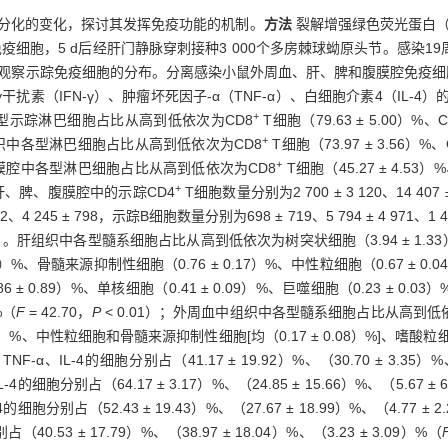
分化的变化，探讨其发挥免疫功能的机制。
方法
裂解增强绿色荧光蛋白（
疫细胞，5 d后经肝门静脉穿刺接种3 000个多房棘球蚴原头节。感染
免疫荧光观察示踪免疫细胞的分布。分离感染小鼠外周血、肝、脾和腹膜腔免疫
素（IFN-γ）、肿瘤坏死因子-α（TNF-α）、白细胞介素4（IL-4）
+
型示踪淋巴细胞占比从高到低依次为CD8
T细胞（79.63 ± 5.00）%、C
+
脾组织中各型淋巴细胞占比从高到低依次为CD8
T细胞（73.97 ± 3.56）%、
+
；腹膜腔中各型淋巴细胞占比从高到低依次为CD8
T细胞（45.27 ± 4.53）
+
。肝、脾、腹膜腔中的示踪CD4
T细胞数量分别为2 700 ± 3 120、14 407 ±
 692、4 245 ± 798，示踪B细胞数量分别为698 ± 719、5 794 ± 4 97
5）。肝组织中各型髓系细胞占比从高到低依次为树突状细胞（3.94 ± 1.33）
81）%、骨髓来源抑制性细胞（0.76 ± 0.17）%、中性粒细胞（0.67 ± 0.
0.89）%、单核细胞（0.41 ± 0.09）%、巨噬细胞（0.23 ± 0
%（
F
= 42.70，
P
< 0.01）；外周血中组织中各型髓系细胞占比从高到低依次
.21）%、中性粒细胞和骨髓来源抑制性细胞[均（0.17 ± 0.08）%]、嗜酸粒细胞
F-α、IL-4的细胞分别占（41.17 ± 19.92）%、（30.70 ± 3.35）%、
4的细胞分别占（64.17 ± 3.17）%、（24.85 ± 15.66）%、（5.67 ± 
细胞分别占（52.43 ± 19.43）%、（27.67 ± 18.99）%、（4.77 ± 2
0.53 ± 17.79）%、（38.97 ± 18.04）%、（3.23 ± 3.09）%（