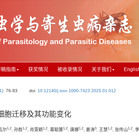
审稿指南
获奖情况
被收录情况
关于我们
Englis
1)
: 76-83.
doi:
10.12140/j.issn.1000-7423.2025.01.012
细胞迁移及其功能变化
1
,
2
1
,
2
1
,
2
1
,
2
1
,
2
3
1
,
2
1
,
2
瓦尔
, 孙胜
, 肖雯颖
, 葛聪蕙
, 唐娜
, 姜涛
, 王慧
, 张传山
, 