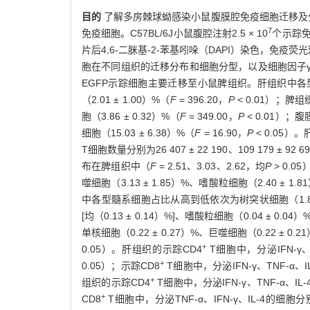
目的
了解多房棘球蚴感染小鼠腹膜腔免疫细胞迁移及
7
免疫细胞。C57BL/6J小鼠腹腔注射2.5 × 10
个示踪免
片后4,6-二脒基-2-苯基吲哚（DAPI）染色，
胞在不同组织的迁移分布和细胞分型，以及细胞因子γ干扰
EGFP示踪细胞主要迁移至小鼠脾组织。肝组织中各
（2.01 ± 1.00）%（
F
= 396.20，
P
< 0.01）；
胞（3.86 ± 0.32）%（
F
= 349.00，
P
< 0.01）
细胞（15.03 ± 6.38）%（
F
= 16.90，
P
< 0.05）
T细胞数量分别为26 407 ± 22 190、109 179 ± 92
布在脾组织中（
F
= 2.51、3.03、2.62，均
P
> 0.0
噬细胞（3.13 ± 1.85）%、嗜酸粒细胞（2.40 ± 1.
中各型髓系细胞占比从高到低依次为树突状细胞（1.86 ± 
[均（0.13 ± 0.14）%]、嗜酸粒细胞（0.04 ± 0.04）
单核细胞（0.22 ± 0.27）%、巨噬细胞（0.22 ± 0
+
0.05）。肝组织的示踪CD4
T细胞中，分泌IFN-γ、TN
+
0.05）；示踪CD8
T细胞中，分泌IFN-γ、TNF-α、IL-
+
组织的示踪CD4
T细胞中，分泌IFN-γ、TNF-α、IL-4的
+
CD8
T细胞中，分泌TNF-α、IFN-γ、IL-4的细胞分别占（4