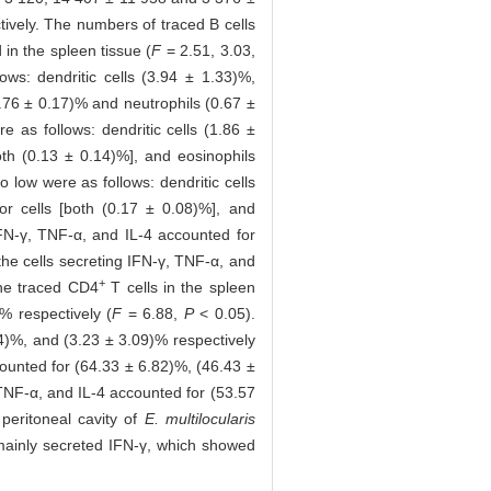
ively. The numbers of traced B cells
in the spleen tissue (
F
= 2.51, 3.03,
ows: dendritic cells (3.94 ± 1.33)%,
.76 ± 0.17)% and neutrophils (0.67 ±
e as follows: dendritic cells (1.86 ±
th (0.13 ± 0.14)%], and eosinophils
o low were as follows: dendritic cells
r cells [both (0.17 ± 0.08)%], and
 IFN-γ, TNF-α, and IL-4 accounted for
the cells secreting IFN-γ, TNF-α, and
+
he traced CD4
T cells in the spleen
% respectively (
F
= 6.88,
P
< 0.05).
04)%, and (3.23 ± 3.09)% respectively
ccounted for (64.33 ± 6.82)%, (46.43 ±
 TNF-α, and IL-4 accounted for (53.57
peritoneal cavity of
E. multilocularis
s mainly secreted IFN-γ, which showed