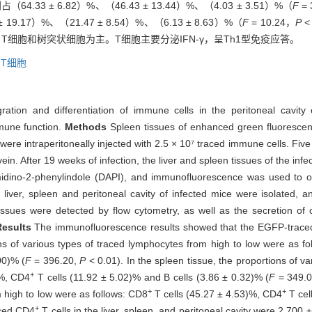
4.33 ± 6.82）%、（46.43 ± 13.44）%、（4.03 ± 3.51）%（
F
= 
9.17）%、（21.47 ± 8.54）%、（6.13 ± 8.63）%（
F
= 10.24，
P
<
T细胞和树突状细胞为主。T细胞主要分泌IFN-γ，呈Th1型免疫应答。
T细胞
ation and differentiation of immune cells in the peritoneal cavity
mune function.
Methods
Spleen tissues of enhanced green fluorescen
re intraperitoneally injected with 2.5 × 10⁷ traced immune cells. Five
ein. After 19 weeks of infection, the liver and spleen tissues of the inf
amidino-2-phenylindole (DAPI), and immunofluorescence was used to ob
iver, spleen and peritoneal cavity of infected mice were isolated, an
issues were detected by flow cytometry, as well as the secretion of c
Results
The immunofluorescence results showed that the EGFP-traced 
tions of various types of traced lymphocytes from high to low were as f
00)% (
F
= 396.20,
P
< 0.01). In the spleen tissue, the proportions of v
+
)%, CD4
T cells (11.92 ± 5.02)% and B cells (3.86 ± 0.32)% (
F
= 349.
+
+
m high to low were as follows: CD8
T cells (45.27 ± 4.53)%, CD4
T cel
+
aced CD4
T cells in the liver, spleen, and peritoneal cavity were 2 700