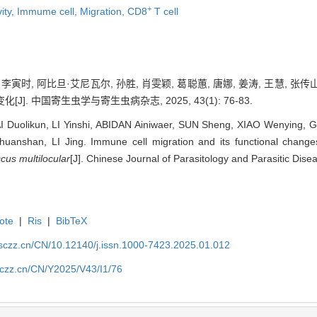
+
ity,
Immume cell,
Migration,
CD8
T cell
 李寅时, 阿比旦·艾尼瓦尔, 孙胜, 肖雯颖, 葛聪蕙, 唐娜, 姜涛, 王慧, 
]. 中国寄生虫学与寄生虫病杂志, 2025, 43(1): 76-83.
I Duolikun, LI Yinshi, ABIDAN Ainiwaer, SUN Sheng, XIAO Wenying,
shan, LI Jing. Immune cell migration and its functional changes 
cus multilocular
[J]. Chinese Journal of Parasitology and Parasitic Dise
ote
|
Ris
|
BibTeX
jsczz.cn/CN/10.12140/j.issn.1000-7423.2025.01.012
jsczz.cn/CN/Y2025/V43/I1/76