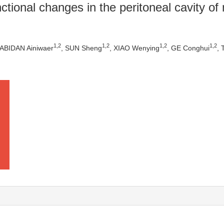
ctional changes in the peritoneal cavity of
1
,
2
1
,
2
1
,
2
1
,
2
 ABIDAN Ainiwaer
, SUN Sheng
, XIAO Wenying
, GE Conghui
,