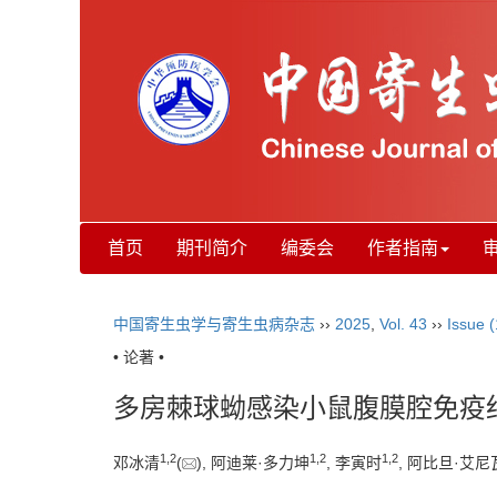
首页
期刊简介
编委会
作者指南
中国寄生虫学与寄生虫病杂志
››
2025
,
Vol. 43
››
Issue (
• 论著 •
多房棘球蚴感染小鼠腹膜腔免疫
1
,
2
1
,
2
1
,
2
邓冰清
(
), 阿迪莱·多力坤
, 李寅时
, 阿比旦·艾尼