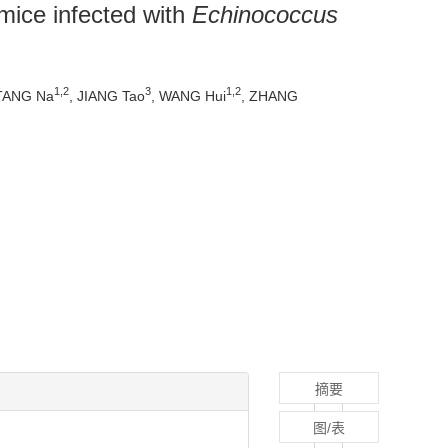
 mice infected with
Echinococcus
1
,
2
3
1
,
2
 TANG Na
, JIANG Tao
, WANG Hui
, ZHANG
摘要
图/表