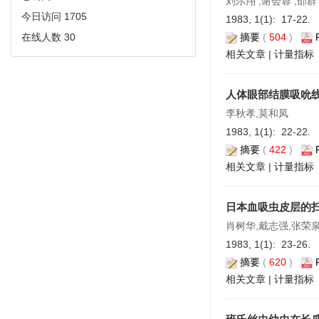
刘尔翔 ,谢会蓉 ,邵群
今日访问
1705
1983, 1(1): 17-22.
在线人数
30
摘要
(
504
)
相关文章
|
计量指标
人体眼部结膜吸吮
李秋孝,莫和凤
1983, 1(1): 22-22.
摘要
(
422
)
相关文章
|
计量指标
日本血吸虫皮层的
肖树华,戴志强,张荣泉
1983, 1(1): 23-26.
摘要
(
620
)
相关文章
|
计量指标