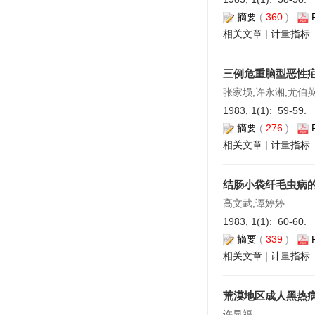
摘要
(
360
)
相关文章
|
计量指标
三例危重脑型恶性
张家埙,许永湘,尤伯
1983, 1(1): 59-59.
摘要
(
276
)
相关文章
|
计量指标
结肠小袋纤毛虫病
高文武,谭婷婷
1983, 1(1): 60-60.
摘要
(
339
)
相关文章
|
计量指标
荒漠地区成人黑热
许显福