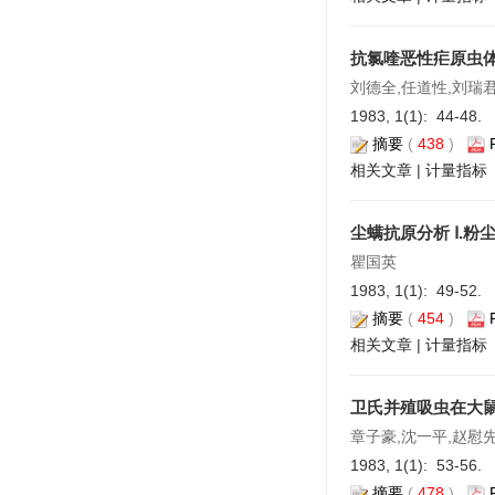
抗氯喹恶性疟原虫
刘德全,任道性,刘瑞
1983, 1(1): 44-48.
摘要
(
438
)
相关文章
|
计量指标
尘螨抗原分析 Ⅰ.
瞿国英
1983, 1(1): 49-52.
摘要
(
454
)
相关文章
|
计量指标
卫氏并殖吸虫在大
章子豪,沈一平,赵慰
1983, 1(1): 53-56.
摘要
(
478
)