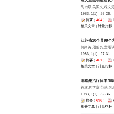
班氏丝虫幼虫在长
陶增厚,吴国文,程文
1983, 1(1): 26-26.
摘要
(
404
)
相关文章
|
计量指标
江苏省10个县99
何尚英,顾伯良,童维瑛
1983, 1(1): 27-31.
摘要
(
461
)
相关文章
|
计量指标
吡喹酮治疗日本血
符遂,周学章,范懿,吴
1983, 1(1): 32-36.
摘要
(
696
)
相关文章
|
计量指标