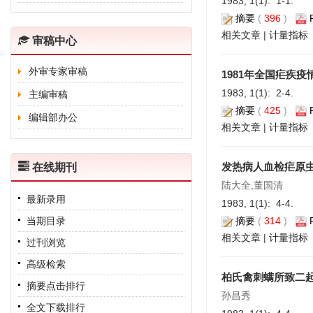
1983, 1(1): 1-1.
摘要
(
396
)
相关文章
|
计量指标
审稿中心
外审专家审稿
1981年全国疟疾
1983, 1(1): 2-4.
主编审稿
摘要
(
425
)
编辑部办公
相关文章
|
计量指标
发热病人血检疟原
在线期刊
陆大全,董国清
最新录用
1983, 1(1): 4-4.
当期目录
摘要
(
314
)
相关文章
|
计量指标
过刊浏览
高级检索
柏氏禽刺螨所致二
摘要点击排行
孙昌秀
全文下载排行