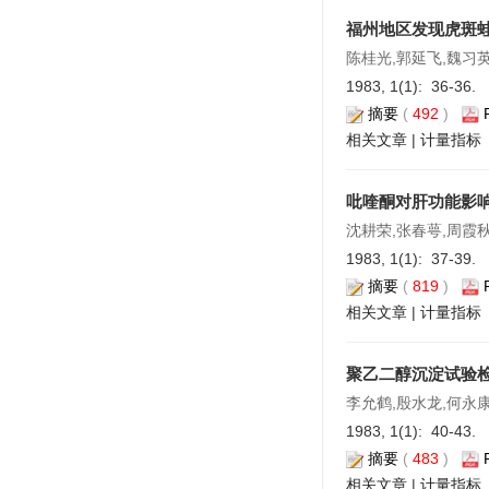
福州地区发现虎斑
陈桂光,郭延飞,魏习
1983, 1(1): 36-36.
摘要
(
492
)
相关文章
|
计量指标
吡喹酮对肝功能影
沈耕荣,张春萼,周霞秋
1983, 1(1): 37-39.
摘要
(
819
)
相关文章
|
计量指标
聚乙二醇沉淀试验
李允鹤,殷水龙,何永康
1983, 1(1): 40-43.
摘要
(
483
)
相关文章
|
计量指标