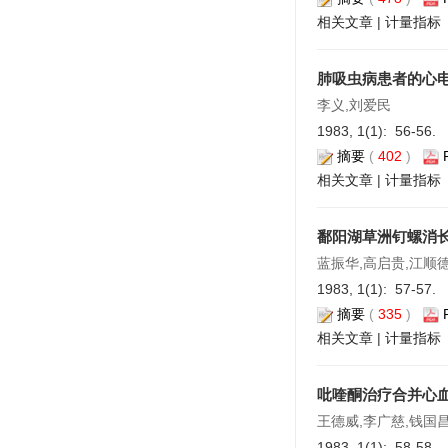
相关文章
|
计量指标
肺吸虫病患者的心
李义,刘爱民
1983, 1(1): 56-56.
摘要
(
402
)
相关文章
|
计量指标
鄱阳湖草洲钉螺消
蓝振华,高启贵,江顺
1983, 1(1): 57-57.
摘要
(
335
)
相关文章
|
计量指标
吡喹酮治疗合并心血
王德威,李广慈,钱国昌
1983, 1(1): 58-58.