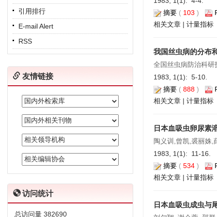
1983, 1(1): 4-4.
引用排行
摘要
(
103
)
相关文章
|
计量指标
E-mail Alert
RSS
我国丝虫病的分布
全国丝虫病防治科研
友情链接
1983, 1(1): 5-10.
摘要
(
888
)
相关文章
|
计量指标
日本血吸虫卵尿素
陶义训,曾凯,裘丽姝,
1983, 1(1): 11-16.
摘要
(
534
)
相关文章
|
计量指标
访问统计
日本血吸虫成虫与
总访问量
382690