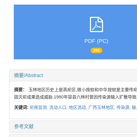
PDF (PC)
260
摘要/Abstract
摘要：
玉林地区历史上是高疟区,微小按蚊和中华按蚊是主要传疟媒
固灭疟成果造成威胁,1980年容县六林村曾因传染源输入扩散导致
关键词:
疟疾监测,
流动人口,
地区流动,
广西玉林地区,
传染源,
输
参考文献