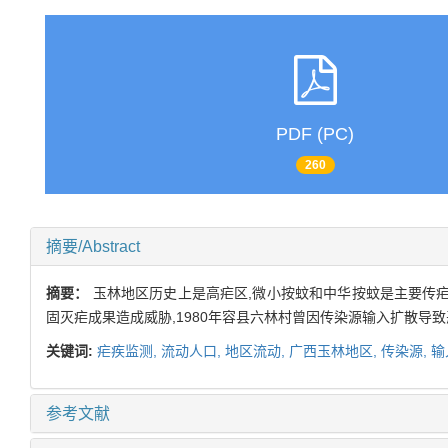
PDF (PC)
260
摘要/Abstract
摘要：
玉林地区历史上是高疟区,微小按蚊和中华按蚊是主要传疟媒
固灭疟成果造成威胁,1980年容县六林村曾因传染源输入扩散导致
关键词:
疟疾监测,
流动人口,
地区流动,
广西玉林地区,
传染源,
输
参考文献