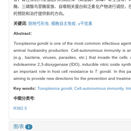
酶、三磷酸鸟苷酶家族、自噬相关蛋白和泛素化产物进行调控，
的预防和治疗提供新的方向。
关键词:
刚地弓形虫,
细胞自主免疫,
γ干扰素
Abstract:
Toxoplasma gondii is
one of the most common infectious agent
animal husbandry production. Cell-autonomous immunity is an i
(e.g., bacteria, viruses, parasites, etc.) that invade the cells.
indoleamine 2,3-dioxygenase (IDO), inducible nitric oxide synt
an important role in host cell resistance to
T. gondii
. In this 
aiming to provide new directions for the prevention and treatme
Key words:
Toxoplasma gondii
,
Cell-autonomous immunity,
In
中图分类号:
R382.5
图/表
1