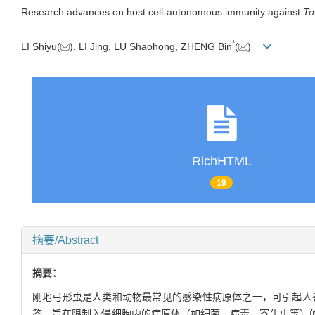
Research advances on host cell-autonomous immunity against
To
*
LI Shiyu(
), LI Jing, LU Shaohong, ZHENG Bin
(
)
RichHTML
19
摘要/Abstract
摘要：
刚地弓形虫是人类和动物最常见的感染性病原体之一，可引起人
答，旨在限制入侵细胞内的病原体（如细菌、病毒、寄生虫等）的