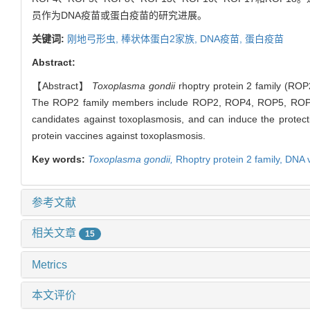
员作为DNA疫苗或蛋白疫苗的研究进展。
关键词:
刚地弓形虫,
棒状体蛋白2家族,
DNA疫苗,
蛋白疫苗
Abstract:
【Abstract】
Toxoplasma gondii
rhoptry protein 2 family (ROP
The ROP2 family members include ROP2, ROP4, ROP5, ROP8,
candidates against toxoplasmosis, and can induce the prote
protein vaccines against toxoplasmosis.
Key words:
Toxoplasma gondii,
Rhoptry protein 2 family,
DNA 
参考文献
相关文章
15
Metrics
本文评价