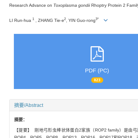
Research Advance on
Toxoplasma gondii
Rhoptry Protein 2 Famil
1
2
3*
LI Run-hua
, ZHANG Tie-e
, YIN Guo-rong
PDF (PC)
823
摘要/Abstract
摘要：
【提要】 刚地弓形虫棒状体蛋白2家族（ROP2 family）
ROP4、ROP5、ROP8、ROP13、ROP16、ROP17和