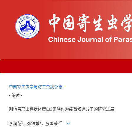
中国寄生虫学与寄生虫病杂志
• 综述 •
刚地弓形虫棒状体蛋白2家族作为疫苗候选分子的研究进展
1
2
3 *
李润花
，张铁娥
，殷国荣