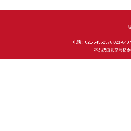
电话：021-54562376 021-64377
本系统由
北京玛格泰