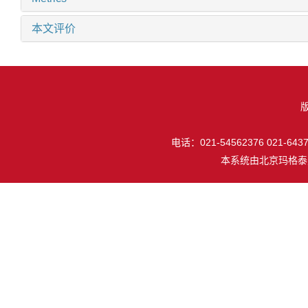
本文评价
电话：021-54562376 021-64377
本系统由
北京玛格泰