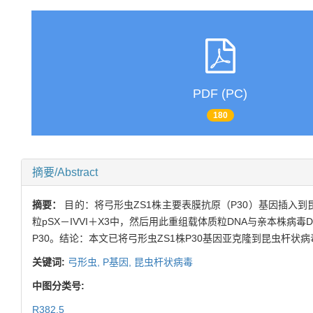
PDF (PC)
180
摘要/Abstract
摘要：
目的：将弓形虫ZS1株主要表膜抗原（P30）基因插入
粒pSX－IVVI＋X3中，然后用此重组载体质粒DNA与亲本株
P30。结论：本文已将弓形虫ZS1株P30基因亚克隆到昆虫杆状病毒
关键词:
弓形虫,
P基因,
昆虫杆状病毒
中图分类号:
R382.5