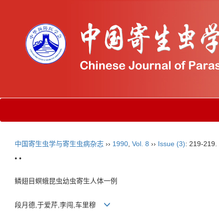
中国寄生虫学与寄生虫病杂志
››
1990
,
Vol. 8
››
Issue (3)
: 219-219.
• •
鳞翅目螟蛾昆虫幼虫寄生人体一例
段月德,于爱芹,李闯,车里穆