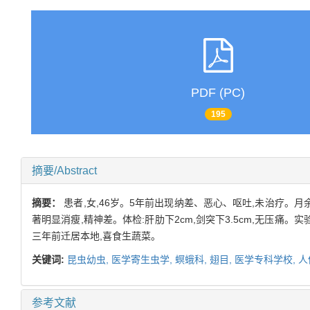
PDF (PC)
195
摘要/Abstract
摘要：
患者,女,46岁。5年前出现纳差、恶心、呕吐,未治疗。
著明显消瘦,精神差。体检:肝肋下2cm,剑突下3.5cm,无压痛。实验
三年前迁居本地,喜食生蔬菜。
关键词:
昆虫幼虫,
医学寄生虫学,
螟蛾科,
翅目,
医学专科学校,
人
参考文献