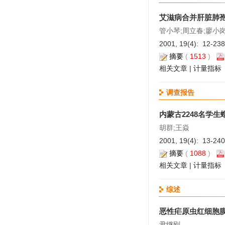
艾滋病合并肝脏肺
管小琴;周立春;廖小岗
2001, 19(4): 12-23
摘要
(
1513
)
相关文章
|
计量指标
调查报告
内蒙古2248名学
胡群;王焱
2001, 19(4): 13-24
摘要
(
1088
)
相关文章
|
计量指标
综述
恶性疟原虫红细胞膜蛋
尹继刚