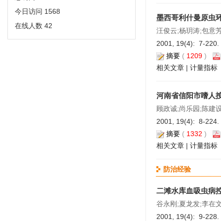
今日访问
1568
墨西哥利什曼原虫环
在线人数
42
汪俊云;杨玥涛;包意
2001, 19(4): 7-220.
摘要
(
1209
)
相关文章
|
计量指标
河南省信阳市嗜人
顾政诚;尚乐园;陈建设
2001, 19(4): 8-224.
摘要
(
1332
)
相关文章
|
计量指标
防治经验
二滩水库血吸虫病
谷永刚;夏龙发;李在文
2001, 19(4): 9-228.