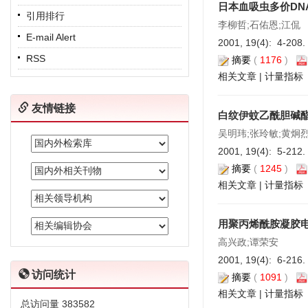
日本血吸虫多价DN
引用排行
李柳哲;石佑恩;江侃
E-mail Alert
2001, 19(4): 4-208.
RSS
摘要
(
1176
)
相关文章
|
计量指标
友情链接
白纹伊蚊乙酰胆碱
吴明玮;张玲敏;黄炯烈
2001, 19(4): 5-212.
摘要
(
1245
)
相关文章
|
计量指标
用聚丙烯酰胺凝胶
高兴政;谭荣安
2001, 19(4): 6-216.
访问统计
摘要
(
1091
)
相关文章
|
计量指标
总访问量
383582