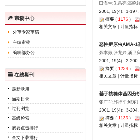
田海生;朱昌亮;高晓红
2001, 19(4): 1-197.
审稿中心
摘要
(
1176
)
相关文章
|
计量指标
外审专家审稿
主编审稿
恶性疟原虫AMA-
编辑部办公
聂本勇;张龙兴;潘卫庆
2001, 19(4): 2-200.
摘要
(
1234
)
在线期刊
相关文章
|
计量指标
最新录用
基于核糖体基因分
当期目录
张广军;邱持平;邱东川
过刊浏览
2001, 19(4): 3-204.
摘要
(
1136
)
高级检索
相关文章
|
计量指标
摘要点击排行
全文下载排行