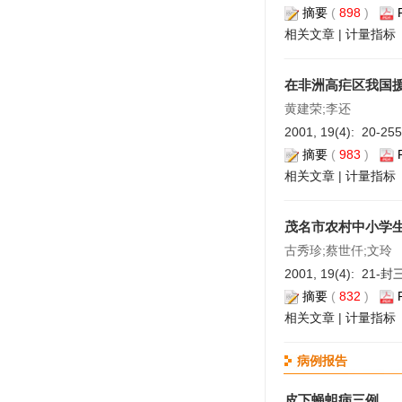
摘要
(
898
)
相关文章
|
计量指标
在非洲高疟区我国
黄建荣;李还
2001, 19(4): 20-25
摘要
(
983
)
相关文章
|
计量指标
茂名市农村中小学
古秀珍;蔡世仟;文玲
2001, 19(4): 21-封
摘要
(
832
)
相关文章
|
计量指标
病例报告
皮下蝇蛆病三例