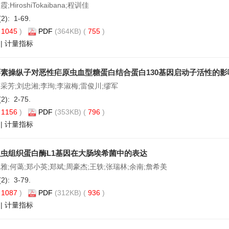
;HiroshiTokaibana;程训佳
(2): 1-69.
(
1045
)
PDF
(364KB) (
755
)
|
计量指标
素操纵子对恶性疟原虫血型糖蛋白结合蛋白130基因启动子活性的影
采芳;刘忠湘;李珣;李淑梅;雷俊川;缪军
(2): 2-75.
(
1156
)
PDF
(353KB) (
796
)
|
计量指标
虫组织蛋白酶L1基因在大肠埃希菌中的表达
雅;何蔼;郑小英;郑斌;周豪杰;王轶;张瑞林;余南;詹希美
(2): 3-79.
(
1087
)
PDF
(312KB) (
936
)
|
计量指标