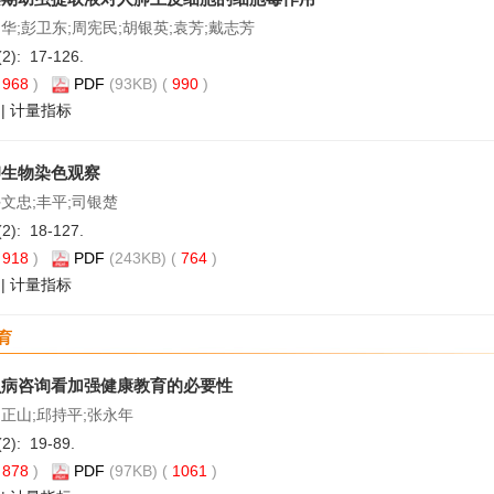
华;彭卫东;周宪民;胡银英;袁芳;戴志芳
(2): 17-126.
(
968
)
PDF
(93KB) (
990
)
|
计量指标
卵生物染色观察
许文忠;丰平;司银楚
(2): 18-127.
(
918
)
PDF
(243KB) (
764
)
|
计量指标
育
虫病咨询看加强健康教育的必要性
常正山;邱持平;张永年
(2): 19-89.
(
878
)
PDF
(97KB) (
1061
)