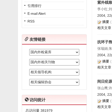
紫外线致
引用排行
李小红;
E-mail Alert
2004, 22
RSS
摘要
相关文章
友情链接
抗环子孢
张瑞娟;
2004, 22
摘要
相关文章
间日疟
张山鹰;许
2004, 22
访问统计
摘要
相关文章
总访问量
381979