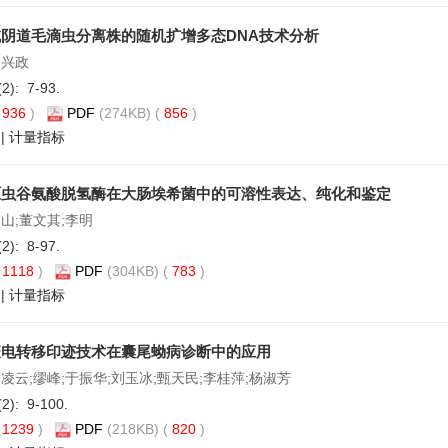
阴道毛滴虫分离株的随机扩增多态DNA技术分析
高兴政
(2): 7-93.
(
936
)
PDF
(274KB) (
856
)
|
计量指标
原虫谷氨酸脱氢酶在大肠埃希菌中的可溶性表达、纯化和鉴定
山;董文其;李明
(2): 8-97.
(
1118
)
PDF
(304KB) (
783
)
|
计量指标
疫电转移印迹技术在囊尾蚴病诊断中的应用
凌云;缪峰;于振华;刘玉冰;甄天民;李桂萍;杨淑芳
(2): 9-100.
(
1239
)
PDF
(218KB) (
820
)