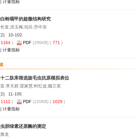
|
计量指标
种白蛉咽甲的超微结构研究
长发;洪玉梅;倪兵;乔中东
(2): 10-102.
(
1164
)
PDF
(296KB) (
771
)
|
计量指标
道
体十二肽库筛选旋毛虫抗原模拟表位
富;李天群;雷家慧;时红波;魏兰英
(2): 11-105.
(
1112
)
PDF
(220KB) (
1029
)
|
计量指标
吸虫胆绿素还原酶的测定
李雍龙