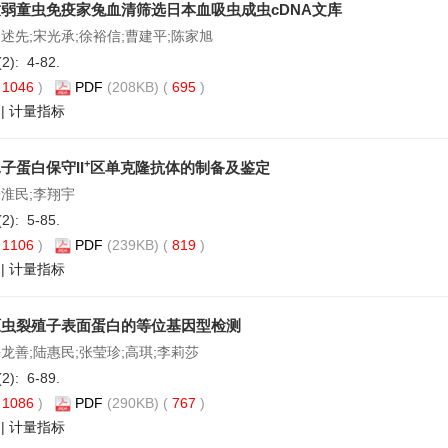
弱童虫免疫家兔血清筛选日本血吸虫成虫cDNA文库
刘述先;宋光承;徐裕信;曹建平;陈家旭
(2): 4-82.
(
1046
)
PDF
(208KB) (
695
)
|
计量指标
+
子蛋白保守II
区单克隆抗体的制备及鉴定
朱淮民;李翔宇
(2): 5-85.
(
1106
)
PDF
(239KB) (
819
)
|
计量指标
原虫裂殖子表面蛋白的等位基因型检测
龙善;陆惠民;张莹珍;高琪;李莉莎
(2): 6-89.
(
1086
)
PDF
(290KB) (
767
)
|
计量指标