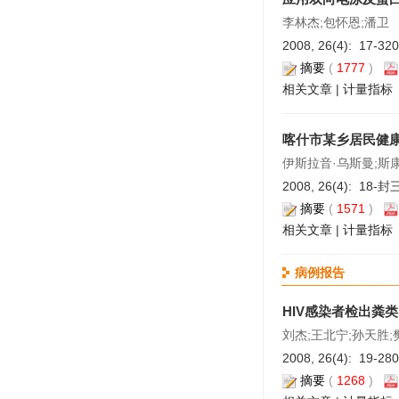
李林杰;包怀恩;潘卫
2008, 26(4): 17-32
摘要
(
1777
)
相关文章
|
计量指标
喀什市某乡居民健
伊斯拉音·乌斯曼;斯康
2008, 26(4): 18-封
摘要
(
1571
)
相关文章
|
计量指标
病例报告
HIV感染者检出粪
刘杰;王北宁;孙天胜;
2008, 26(4): 19-28
摘要
(
1268
)