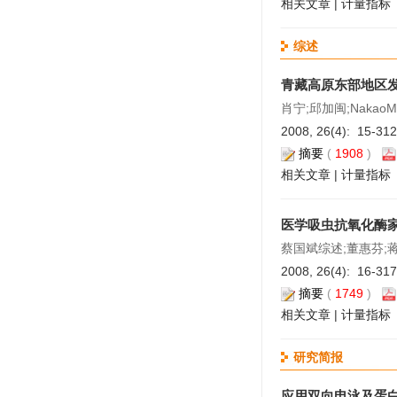
相关文章
|
计量指标
综述
青藏高原东部地区发
肖宁;邱加闽;NakaoM;李
2008, 26(4): 15-31
摘要
(
1908
)
相关文章
|
计量指标
医学吸虫抗氧化酶
蔡国斌综述;董惠芬;
2008, 26(4): 16-31
摘要
(
1749
)
相关文章
|
计量指标
研究简报
应用双向电泳及蛋