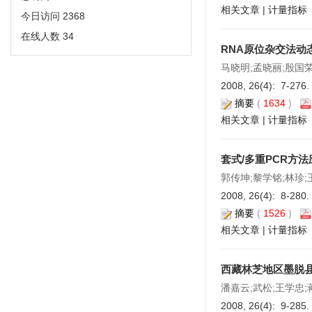
相关文章
|
计量指标
今日访问
2368
在线人数
34
RNA原位杂交法动
马晓明;孟晓丽;殷国荣
2008, 26(4): 7-276.
摘要
(
1634
)
相关文章
|
计量指标
套式/多重PCR方
郭传坤;黎学铭;林珍;
2008, 26(4): 8-280.
摘要
(
1526
)
相关文章
|
计量指标
西藏林芝地区墨脱
潘嘉云;武松;王学忠;
2008, 26(4): 9-285.