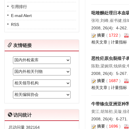
引用排行
吡喹酮处理日本血
E-mail Alert
张玲;刘峰;崔书健;徐
RSS
2008, 26(4): 4-262.
摘要
(
1722
)
相关文章
|
计量指标
友情链接
恶性疟原虫裂殖子
陈勤;梁婉琪;钱炳俊;
2008, 26(4): 5-267.
摘要
(
1687
)
相关文章
|
计量指标
牛带绦虫亚洲亚种
黄江;胡旭初;吴璇;徐
访问统计
2008, 26(4): 6-271.
摘要
(
1696
)
总访问量
382164