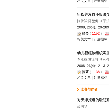
相关文章
|
计量指标
疟疾并发血小板减少
陈仕祥;陈玺卿;江军;
2008, 26(4): 20-28
摘要
(
1152
)
相关文章
|
计量指标
幼儿眼眶软组织寄生
李燕榕;林金祥;李莉
2008, 26(4): 21-31
摘要
(
1138
)
相关文章
|
计量指标
读者与作者
对天津报道的耻阴
裘明华