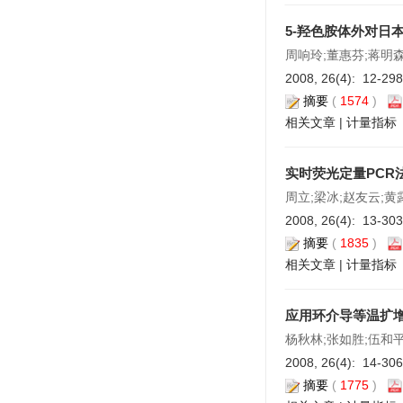
5-羟色胺体外对日
周响玲;董惠芬;蒋明森
2008, 26(4): 12-29
摘要
(
1574
)
相关文章
|
计量指标
实时荧光定量PCR
周立;梁冰;赵友云;黄
2008, 26(4): 13-30
摘要
(
1835
)
相关文章
|
计量指标
应用环介导等温扩
杨秋林;张如胜;伍和平
2008, 26(4): 14-30
摘要
(
1775
)