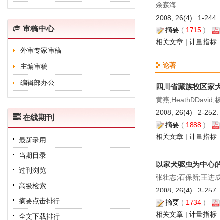
余森海
2008, 26(4): 1-244.
审稿中心
摘要
(
1715
)
相关文章
|
计量指标
外审专家审稿
论著
主编审稿
编辑部办公
四川省藏族牧区家
黄燕;HeathDDav
2008, 26(4): 2-252.
在线期刊
摘要
(
1888
)
相关文章
|
计量指标
最新录用
当期目录
以家犬驱虫为中心
过刊浏览
张壮志;石保新;王进成
高级检索
2008, 26(4): 3-257.
摘要点击排行
摘要
(
1734
)
相关文章
|
计量指标
全文下载排行