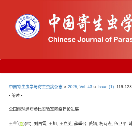
中国寄生虫学与寄生虫病杂志
››
2025
,
Vol. 43
››
Issue (1)
: 119-123
• 综述 •
全国棘球蚴病参比实验室网络建设进展
*
王莹
(
)(
), 刘白雪, 王旭, 王立英, 薛垂召, 蒉嫣, 杨诗杰, 伍卫平