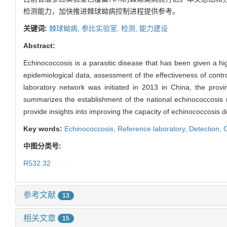
检测能力，加快推进棘球蚴病控制进程提供参考。
关键词:
棘球蚴病,
参比实验室,
检测,
能力建设
Abstract:
Echinococcosis is a parasitic disease that has been given a hig
epidemiological data, assessment of the effectiveness of contr
laboratory network was initiated in 2013 in China, the prov
summarizes the establishment of the national echinococcosis r
provide insights into improving the capacity of echinococcosis 
Key words:
Echinococcosis,
Reference laboratory,
Detection,
C
中图分类号:
R532.32
参考文献
13
相关文章
15