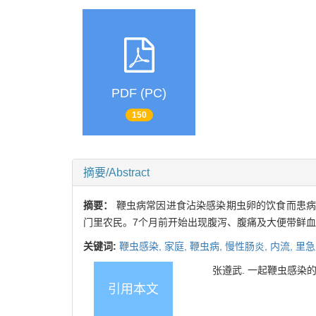
PDF (PC)
150
摘要/Abstract
摘要：
鞭虫病常因进食沾染感染期虫卵的饮食而患病
门里农民。7个月前开始出现腹泻、腹痛及大便带鲜血
关键词:
鞭虫感染,
家庭,
鞭虫病,
慢性肠炎,
内流,
里急
张遵武. 一起鞭虫感染的家庭
引用本文