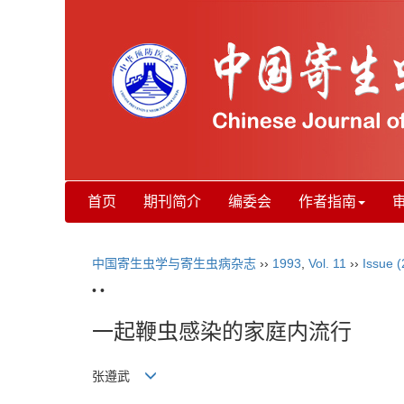
首页
期刊简介
编委会
作者指南
中国寄生虫学与寄生虫病杂志
››
1993
,
Vol. 11
››
Issue (
• •
一起鞭虫感染的家庭内流行
张遵武