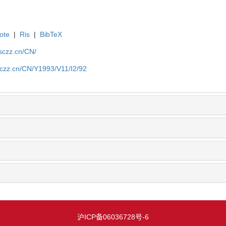
ote
|
Ris
|
BibTeX
jsczz.cn/CN/
sczz.cn/CN/Y1993/V11/I2/92
沪ICP备06036728号-6