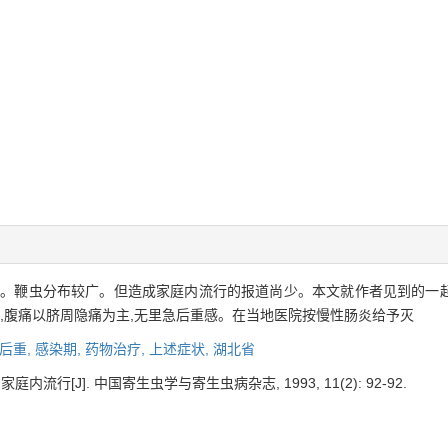
。鞭虫分布较广。但造成家庭内流行的报道尚少。本文就作者见到的一起报
,腹痛以脐周隐痛为主,无里急后重感。在当地医院按慢性肠炎给予灭
后重,
感染期,
药物治疗,
上述症状,
湖北省
内流行[J]. 中国寄生虫学与寄生虫病杂志, 1993, 11(2): 92-92.