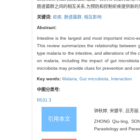
肠道菌群之间的相互关系,为预防和控制疟疾提供新的
关键词:
疟疾,
肠道菌群,
相互影响
Abstract:
Intestine is the largest and most important micro-
This review summarizes the relationship between gu
type malaria to the intestine, and alterations of the
on malaria, including the impact of gut microbiot
microbiota may provide clues for prevention and cont
Key words:
Malaria,
Gut microbiota,
Interaction
中图分类号:
R531.3
钟秋婷, 宋健平, 吕芳丽.
引用本文
ZHONG Qiu-ting, SONG 
Parasitology and Paras