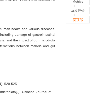
Metrics
本文评价
回顶部
o human health and various diseases.
including damage of gastrointestinal
aria; and the impact of gut microbiota
nteractions between malaria and gut
520-525.
icrobiota[J]. Chinese Journal of