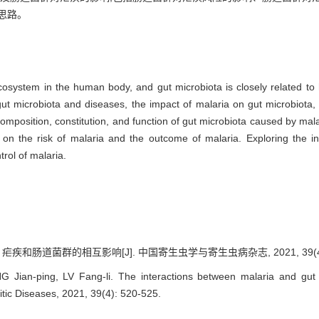
思路。
ecosystem in the human body, and gut microbiota is closely related t
t microbiota and diseases, the impact of malaria on gut microbiota, 
 composition, constitution, and function of gut microbiota caused by mal
a on the risk of malaria and the outcome of malaria. Exploring the i
rol of malaria.
 疟疾和肠道菌群的相互影响[J]. 中国寄生虫学与寄生虫病杂志, 2021, 39(4): 
Jian-ping, LV Fang-li. The interactions between malaria and gut m
itic Diseases, 2021, 39(4): 520-525.