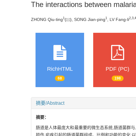
The interactions between malaria
1
1
2
,
3
,
ZHONG Qiu-ting
(
), SONG Jian-ping
, LV Fang-li
RichHTML
PDF (PC)
68
198
摘要/Abstract
摘要：
肠道是人体最庞大和最重要的微生态系统,肠道菌群与
损伤,疟疾引起的肠道菌群组成、比例和功能的变化;