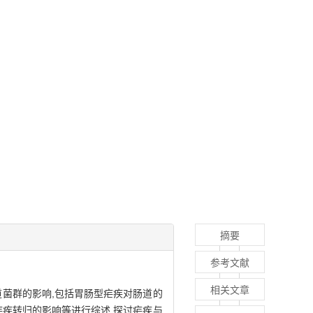
摘要
参考文献
相关文章
道菌群的影响,包括胃肠型疟疾对肠道的
疟疾转归的影响等进行综述,探讨疟疾与