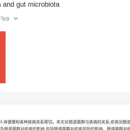
 and gut microbiota
4
,
*
(
)
人体健康和各种疾病关系密切。本文对肠道菌群与疾病的关系,疟疾对肠
以及肠道菌群对疟疾的影响,包括肠道菌群对疟疾风险的影响、肠道菌群对