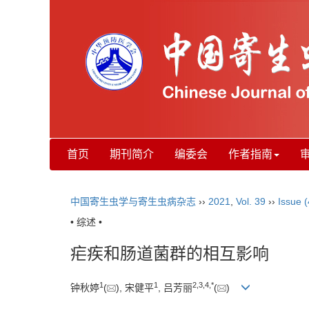
首页
期刊简介
编委会
作者指南
中国寄生虫学与寄生虫病杂志
››
2021
,
Vol. 39
››
Issue (
• 综述 •
疟疾和肠道菌群的相互影响
1
1
2
,
3
,
4
,
*
钟秋婷
(
), 宋健平
, 吕芳丽
(
)