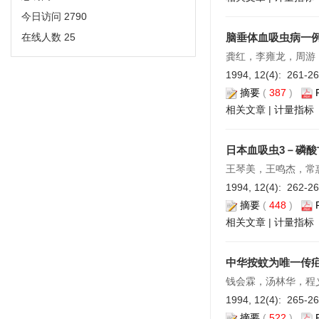
今日访问
2790
在线人数
25
脑垂体血吸虫病一
龚红，李雍龙，周游
1994, 12(4): 261-2
摘要
(
387
)
相关文章
|
计量指标
日本血吸虫3－磷
王琴美，王鸣杰，常
1994, 12(4): 262-2
摘要
(
448
)
相关文章
|
计量指标
中华按蚊为唯一传
钱会霖，汤林华，程
1994, 12(4): 265-2
摘要
(
522
)