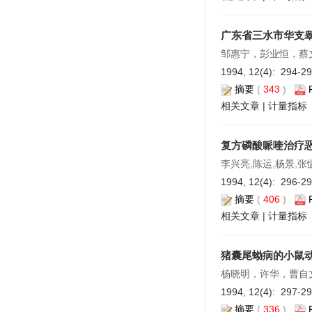
广东省三水市华支
邹惠宁，彭业恒，蔡
1994, 12(4): 294-2
摘要
(
343
)
相关文章
|
计量指标
复方磷酸哌喹治疗
李兴亮,陈运,杨景,张
1994, 12(4): 296-2
摘要
(
406
)
相关文章
|
计量指标
猪囊尾蚴病的小鼠
杨晓明，许华，曹自
1994, 12(4): 297-2
摘要
(
336
)