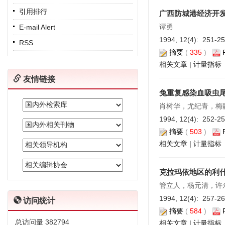
引用排行
广西防城港经济开
谭勇
E-mail Alert
1994, 12(4): 251-2
RSS
摘要
(
335
)
相关文章
|
计量指标
友情链接
兔重复感染血吸虫
肖树华，尤纪青，梅
1994, 12(4): 252-2
摘要
(
503
)
相关文章
|
计量指标
克拉玛依地区的利什
管立人，杨元清，许
1994, 12(4): 257-2
访问统计
摘要
(
584
)
总访问量
382794
相关文章
|
计量指标