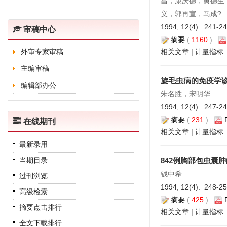
昌，康庆德，黄德生
义，郭再宣，马成?
1994, 12(4): 241-2
审稿中心
摘要
(
1160
)
外审专家审稿
相关文章
|
计量指标
主编审稿
旋毛虫病的免疫学
编辑部办公
朱名胜，宋明华
1994, 12(4): 247-2
摘要
(
231
)
在线期刊
相关文章
|
计量指标
最新录用
当期目录
842例胸部包虫囊
钱中希
过刊浏览
1994, 12(4): 248-2
高级检索
摘要
(
425
)
摘要点击排行
相关文章
|
计量指标
全文下载排行