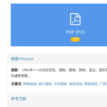
PDF (PC)
173
摘要/Abstract
摘要：
1981年7～10月对百色、靖西、德保、西林、凌云、田
的通宵观察。
关键词:
种群组成,
微小按蚊,
中华按蚊,
夜间活动,
两类地区,
广西
参考文献