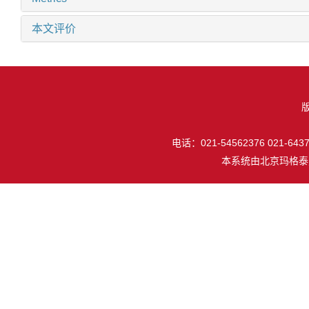
本文评价
电话：021-54562376 021-64377
本系统由
北京玛格泰