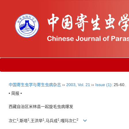
中国寄生虫学与寄生虫病杂志
››
2003
,
Vol. 21
››
Issue (1)
: 25-60.
• 简报 •
西藏自治区米林县一起旋毛虫病爆发
1
1
1
1
2
次仁
,斯塔
,王洪举
,马兵成
,嘎玛次仁