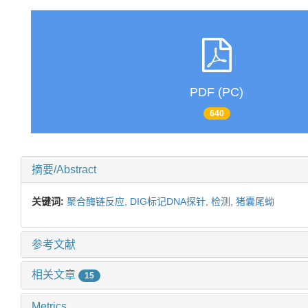
PDF (PC)
640
摘要/Abstract
关键词:
聚合酶链反应,
DIG标记DNA探针,
检测,
猪囊尾蚴
参考文献
相关文章
15
Metrics