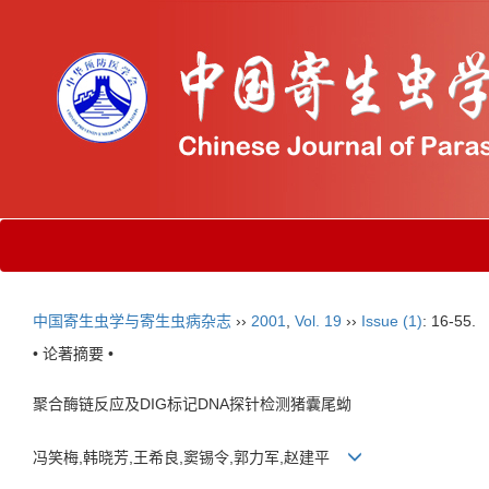
中国寄生虫学与寄生虫病杂志
››
2001
,
Vol. 19
››
Issue (1)
: 16-55.
• 论著摘要 •
聚合酶链反应及DIG标记DNA探针检测猪囊尾蚴
冯笑梅,韩晓芳,王希良,窦锡令,郭力军,赵建平