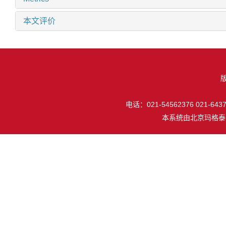
本文评价
电话：021-54562376 021-64377
本系统由
北京玛格泰