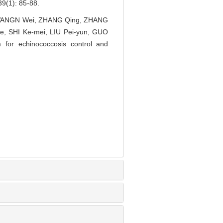
: 85-88.
, WANGN Wei, ZHANG Qing, ZHANG
he, SHI Ke-mei, LIU Pei-yun, GUO
m for echinococcosis control and