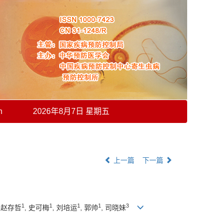
h
2026年8月7日 星期五
上一篇
下一篇
1
1
1
1
3
, 赵存哲
, 史可梅
, 刘培运
, 郭帅
, 司晓妹