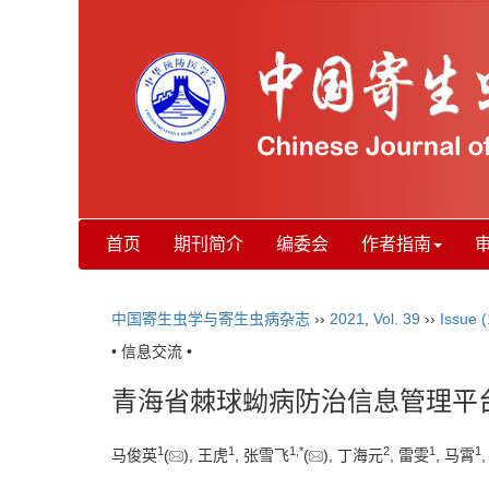
首页
期刊简介
编委会
作者指南
中国寄生虫学与寄生虫病杂志
››
2021
,
Vol. 39
››
Issue (
• 信息交流 •
青海省棘球蚴病防治信息管理平
1
1
1
,
*
2
1
1
马俊英
(
), 王虎
, 张雪飞
(
), 丁海元
, 雷雯
, 马霄