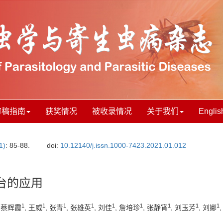
审稿指南
获奖情况
被收录情况
关于我们
Englis
1)
: 85-88.
doi:
10.12140/j.issn.1000-7423.2021.01.012
台的应用
1
1
1
1
1
1
1
1
1
, 蔡辉霞
, 王威
, 张青
, 张雄英
, 刘佳
, 詹培珍
, 张静宵
, 刘玉芳
, 刘娜