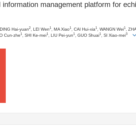
al information management platform for ech
2
1
1
1
1
 DING Hai-yuan
, LEI Wen
, MA Xiao
, CAI Hui-xia
, WANGN Wei
, ZH
1
1
1
1
3
O Cun-zhe
, SHI Ke-mei
, LIU Pei-yun
, GUO Shuai
, SI Xiao-mei