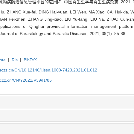
蚴病防治信息管理平台的应用[J]. 中国寄生虫学与寄生虫病杂志, 2021, 39(1)
u, ZHANG Xue-fei, DING Hai-yuan, LEI Wen, MA Xiao, CAI Hui-xia
 ZHAN Pei-zhen, ZHANG Jing-xiao, LIU Yu-fang, LIU Na, ZHAO Cun-z
pplications of Qinghai provincial information management platfor
Journal of Parasitology and Parasitic Diseases, 2021, 39(1): 85-88.
ote
|
Ris
|
BibTeX
jsczz.cn/CN/10.12140/j.issn.1000-7423.2021.01.012
jsczz.cn/CN/Y2021/V39/I1/85