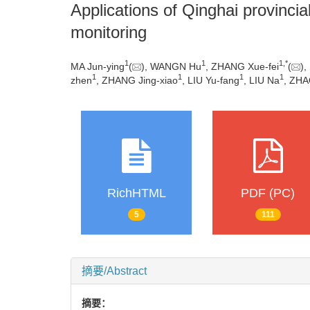
Applications of Qinghai provinci
monitoring
1
1
1
,
*
MA Jun-ying
(
), WANGN Hu
, ZHANG Xue-fei
(
),
1
1
1
1
zhen
, ZHANG Jing-xiao
, LIU Yu-fang
, LIU Na
, ZHA
RichHTML
PDF (PC)
5
111
摘要/Abstract
摘要：