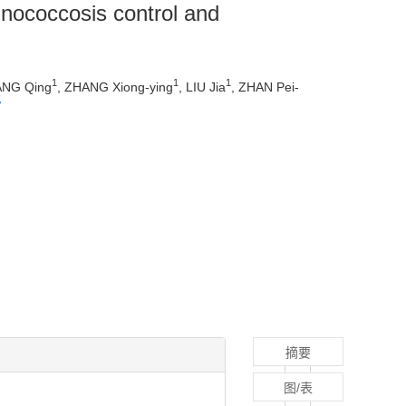
inococcosis control and
1
1
1
ANG Qing
, ZHANG Xiong-ying
, LIU Jia
, ZHAN Pei-
摘要
图/表