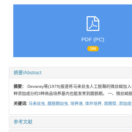
PDF (PC)
194
摘要/Abstract
摘要：
Devaney等(1979)报道将马来丝虫人工脱鞘的微丝
种添加成分的3种商品培养基内也能发育到腊肠期。 一、微丝蚴脱鞘
关键词:
马来丝虫,
腊肠期幼虫,
培养液,
体外培养,
周期型,
添加成
参考文献