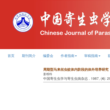
首页
期刊简介
编委会
作者指南
审稿指南
周期型马来丝虫蚊体内阶段的体外培养研究
姜维纬
中国寄生虫学与寄生虫病杂志 . 1987, (
4
): 