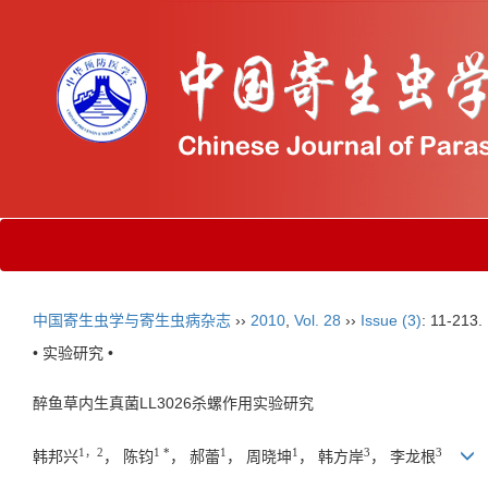
中国寄生虫学与寄生虫病杂志
››
2010
,
Vol. 28
››
Issue (3)
: 11-213.
• 实验研究 •
醉鱼草内生真菌LL3026杀螺作用实验研究
1，2
1 *
1
1
3
3
韩邦兴
， 陈钧
， 郝蕾
， 周晓坤
， 韩方岸
， 李龙根