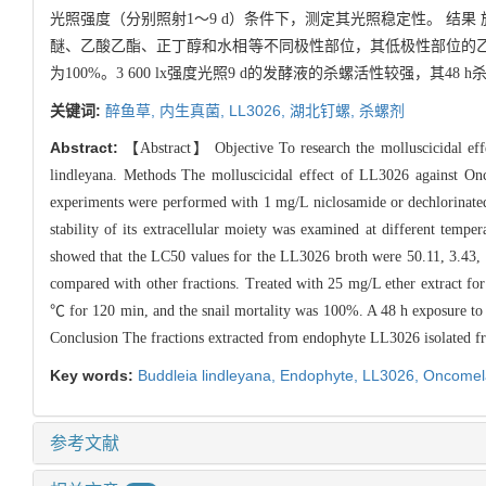
光照强度（分别照射1～9 d）条件下，测定其光照稳定性。 结果 施药后2
醚、乙酸乙酯、正丁醇和水相等不同极性部位，其低极性部位的乙醚相杀
为100%。3 600 lx强度光照9 d的发酵液的杀螺活性较强，其48
关键词:
醉鱼草,
内生真菌,
LL3026,
湖北钉螺,
杀螺剂
Abstract:
【Abstract】 Objective To research the molluscicidal eff
lindleyana. Methods The molluscicidal effect of LL3026 against Onc
experiments were performed with 1 mg/L niclosamide or dechlorinated 
stability of its extracellular moiety was examined at different 
showed that the LC50 values for the LL3026 broth were 50.11, 3.43, a
compared with other fractions. Treated with 25 mg/L ether extract fo
℃ for 120 min, and the snail mortality was 100%. A 48 h exposure to L
Conclusion The fractions extracted from endophyte LL3026 isolated fr
Key words:
Buddleia lindleyana,
Endophyte,
LL3026,
Oncomel
参考文献