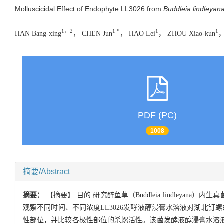
Molluscicidal Effect of Endophyte LL3026 from
Buddleia lindleyan
1，2
1 *
1
1
HAN Bang-xing
， CHEN Jun
， HAO Lei
， ZHOU Xiao-kun
，
PDF (PC)
1008
摘要/Abstract
摘要：
【摘要】 目的 研究醉鱼草（Buddleia lindleyana）
观察不同时间、不同浓度LL3026发酵液醇浸膏水溶液对湖北钉螺
性部位，并比较各极性部位的杀螺活性。该菌发酵液醇浸膏水溶液于不同