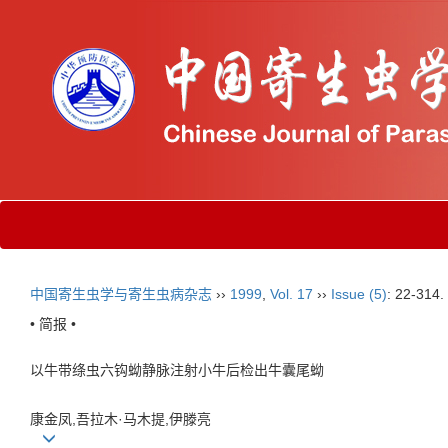
中国寄生虫学与寄生虫病杂志
››
1999
,
Vol. 17
››
Issue (5)
: 22-314.
• 简报 •
以牛带绦虫六钩蚴静脉注射小牛后检出牛囊尾蚴
康金凤,吾拉木·马木提,伊滕亮