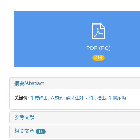
PDF (PC)
814
摘要/Abstract
关键词:
牛带绦虫,
六钩蚴,
静脉注射,
小牛,
检出,
牛囊尾蚴
参考文献
相关文章
15