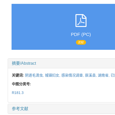
PDF (PC)
232
摘要/Abstract
关键词:
阴道毛滴虫,
城镇妇女,
感染情况调查,
辰溪县,
湖南省,
已
中图分类号:
R181.3
参考文献