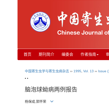
首页
期刊简介
编委会
作者指南
中国寄生虫学与寄生虫病杂志
››
1995
,
Vol. 13
››
Issue (
• •
脑泡球蚴病两例报告
杨保成,郭怀荣