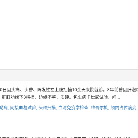
5月10日因头痛、头昏、阵发性左上肢抽搐10余天来院就诊。8年前曾因肝
肝脏肋缘下3横指，边缘不整，质硬。包虫病卡松尼试验、间...
蚴病,
间接血凝试验,
头颅扫描,
血清免疫学检查,
维吾尔族,
颅内占位病变