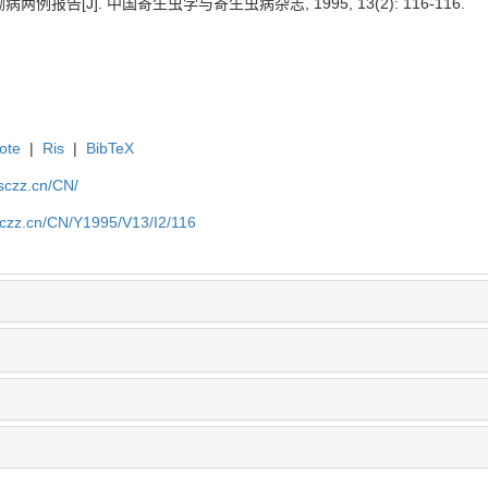
例报告[J]. 中国寄生虫学与寄生虫病杂志, 1995, 13(2): 116-116.
ote
|
Ris
|
BibTeX
jsczz.cn/CN/
jsczz.cn/CN/Y1995/V13/I2/116