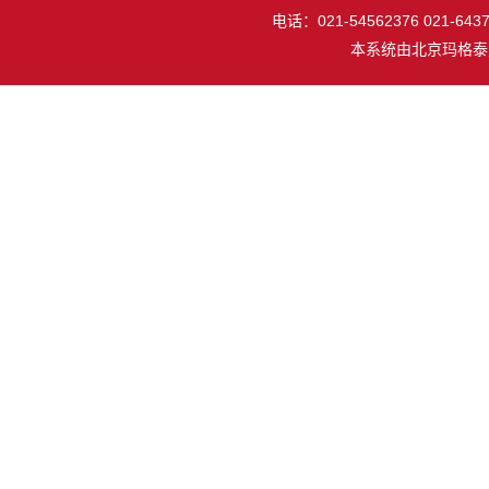
电话：021-54562376 021-64377
本系统由
北京玛格泰