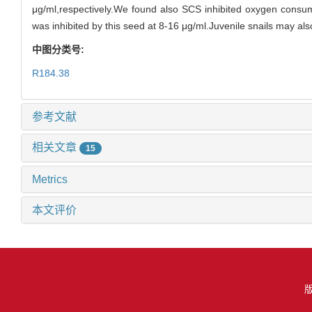
μg/ml,respectively.We found also SCS inhibited oxygen consum
was inhibited by this seed at 8-16 μg/ml.Juvenile snails may also
中图分类号:
R184.38
参考文献
相关文章
15
Metrics
本文评价