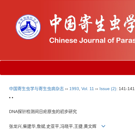
中国寄生虫学与寄生虫病杂志
››
1993
,
Vol. 11
››
Issue (2)
: 141-141
• •
DNA探针检测间日疟原虫的初步研究
张龙兴,柴建华,詹斌,史亚平,冯晓平,王捷,黄文辉