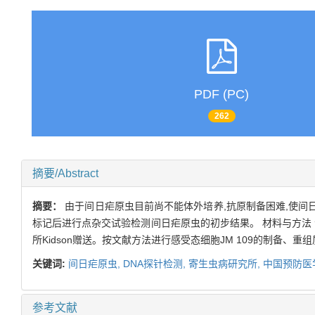
PDF (PC)
262
摘要/Abstract
摘要：
由于间日疟原虫目前尚不能体外培养,抗原制备困难,使间日疟
标记后进行点杂交试验检测间日疟原虫的初步结果。 材料与方法 含间日
所Kidson赠送。按文献方法进行感受态细胞JM 109的制备、重组
关键词:
间日疟原虫,
DNA探针检测,
寄生虫病研究所,
中国预防医
参考文献