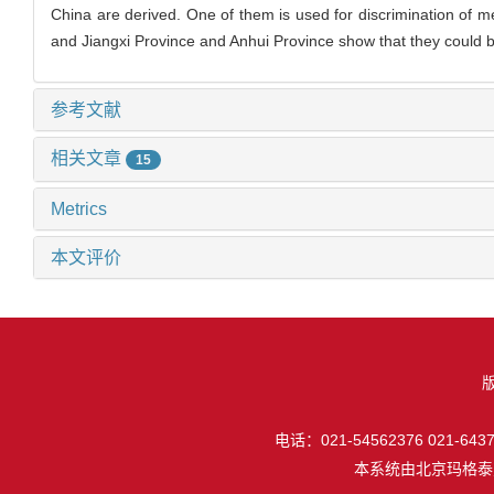
China are derived. One of them is used for discrimination of m
and Jiangxi Province and Anhui Province show that they could b
参考文献
相关文章
15
Metrics
本文评价
电话：021-54562376 021-64377
本系统由
北京玛格泰