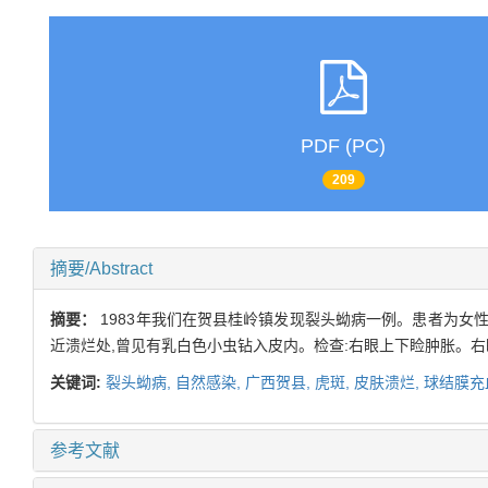
PDF (PC)
209
摘要/Abstract
摘要：
1983年我们在贺县桂岭镇发现裂头蚴病一例。患者为女性
近溃烂处,曾见有乳白色小虫钻入皮内。检查:右眼上下睑肿胀。右
关键词:
裂头蚴病,
自然感染,
广西贺县,
虎斑,
皮肤溃烂,
球结膜充
参考文献