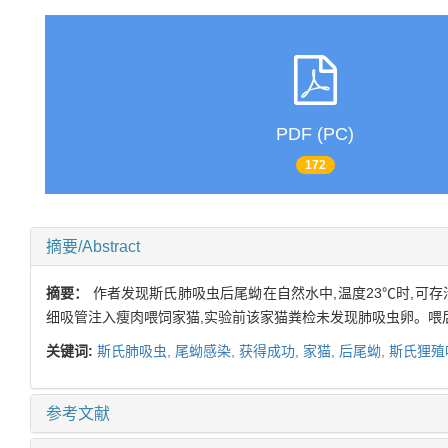
PDF (PC)
172
摘要/Abstract
摘要：
作者发现斯氏肺吸虫后尾蚴在自然水中,温度23℃时,可存活
细吸管注入瘦肉喂饲家猫,实验前该家猫粪检未发现肺吸虫卵。喂
关键词:
斯氏肺吸虫,
尾蚴感染,
获得成功,
家猫,
后尾蚴,
斯氏狸殖
参考文献