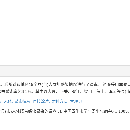
。我所对该地区15个县(市)人群的感染情况进行了调查。 调查采用粪便
5人,绦虫感染率为3.1％。其中以大理、下关、盈江、梁河、保山、洱源等县(
肉,
人体,
感染情况,
直接涂片,
两种方法,
大理县
(市)人体肠带绦虫感染的调查[J]. 中国寄生虫学与寄生虫病杂志, 1983, 1(3)