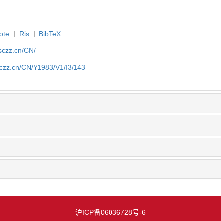
ote
|
Ris
|
BibTeX
jsczz.cn/CN/
jsczz.cn/CN/Y1983/V1/I3/143
沪ICP备06036728号-6