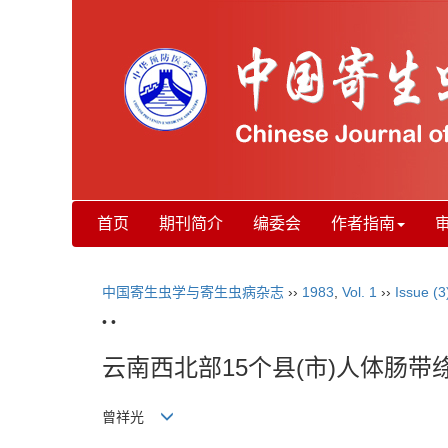
首页
期刊简介
编委会
作者指南
中国寄生虫学与寄生虫病杂志
››
1983
,
Vol. 1
››
Issue (3
• •
云南西北部15个县(市)人体肠
曾祥光