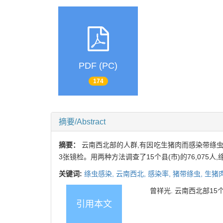
PDF (PC)
174
摘要/Abstract
摘要：
云南西北部的人群,有因吃生猪肉而感染带绦虫
3张镜检。用两种方法调查了15个县(市)的76,07
关键词:
绦虫感染,
云南西北,
感染率,
猪带绦虫,
生猪
曾祥光. 云南西北部15个县
引用本文