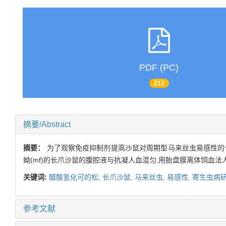
PDF (PC)
213
摘要/Abstract
摘要：
为了观察免疫抑制剂提高沙鼠对周期型马来丝虫易感性的作
蚴(mf)的长爪沙鼠的腹腔液与抗凝人血混匀,用胎盘膜离体饲血法
关键词:
醋酸氢化可的松,
长爪沙鼠,
马来丝虫,
易感性,
寄生虫病研
参考文献