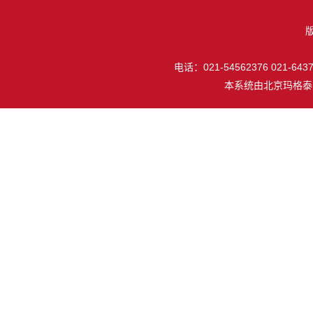
电话：021-54562376 021-64377
本系统由
北京玛格泰