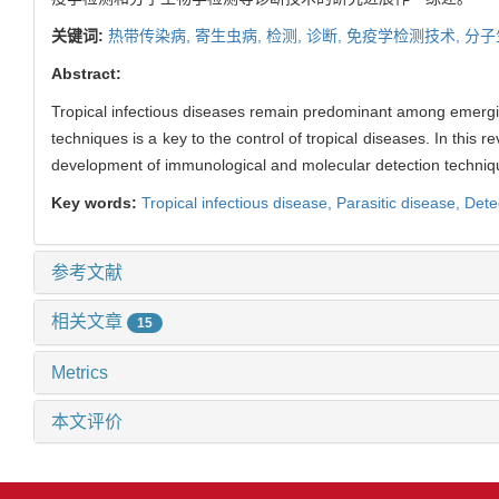
关键词:
热带传染病,
寄生虫病,
检测,
诊断,
免疫学检测技术,
分子
Abstract:
Tropical infectious diseases remain predominant among emergi
techniques is a key to the control of tropical diseases. In this
development of immunological and molecular detection techniq
Key words:
Tropical infectious disease,
Parasitic disease,
Dete
参考文献
相关文章
15
Metrics
本文评价