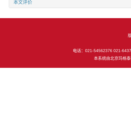
本文评价
电话：021-54562376 021-64377
本系统由
北京玛格泰