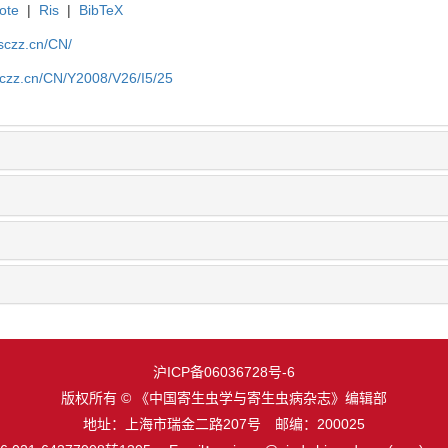
ote
|
Ris
|
BibTeX
jsczz.cn/CN/
jsczz.cn/CN/Y2008/V26/I5/25
沪ICP备06036728号-6
版权所有 © 《中国寄生虫学与寄生虫病杂志》编辑部
地址：上海市瑞金二路207号 邮编：200025