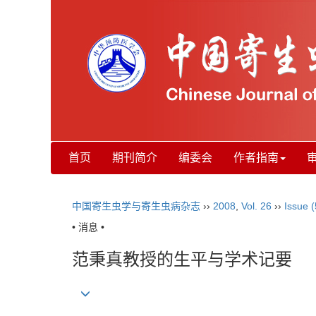
首页
期刊简介
编委会
作者指南
中国寄生虫学与寄生虫病杂志
››
2008
,
Vol. 26
››
Issue (
• 消息 •
范秉真教授的生平与学术记要