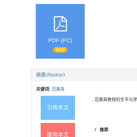
PDF (PC)
1274
摘要/Abstract
关键词:
范秉真
. 范秉真教授的生平与学术记
引用本文
/
推荐
使用本文