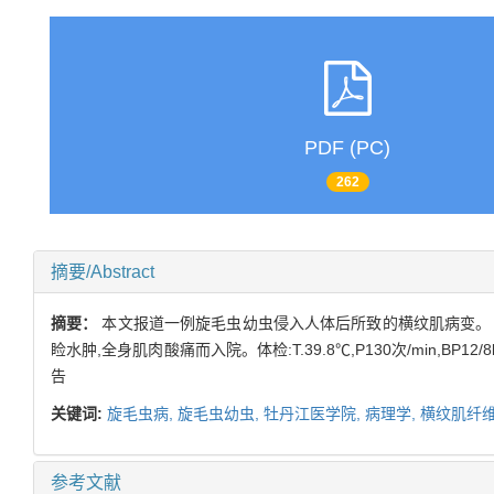
PDF (PC)
262
摘要/Abstract
摘要：
本文报道一例旋毛虫幼虫侵入人体后所致的横纹肌病变。 临床
睑水肿,全身肌肉酸痛而入院。体检:T.39.8℃,P130次/min,
告
关键词:
旋毛虫病,
旋毛虫幼虫,
牡丹江医学院,
病理学,
横纹肌纤维
参考文献