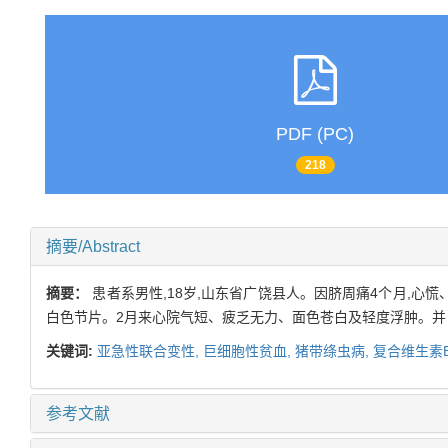
PDF (PC)
218
摘要/Abstract
摘要：
患者系男性,18岁,山东省广饶县人。因脐周痛4个月,心慌
白色节片。2月来心院气短、疲乏无力、面色苍白及轻度浮肿。并
关键词:
亚急性联合变性,
巨细胞性贫血,
猪带绦虫病,
复合维生素B
参考文献