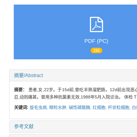
PDF (PC)
152
摘要/Abstract
摘要：
患者,女,22岁。于15d前,曾吃半熟溜肥肠。12d前出现
忍,动则痛甚。曾用多种抗菌素无效,1988年5月入院诊治。 体检 T39.
关键词:
旋毛虫病,
眼睑水肿,
碱性磷酸酶,
红细胞,
杆状粒细胞,
白
参考文献