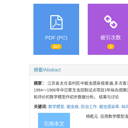
PDF (PC)
被引次数
113
1
摘要/Abstract
摘要：
江苏省太仓县村民中蛔虫感染极普遍,多次查
1984～1986年中日寄生虫控制试点项目3年纵向观察资
和评价的数学模型作初步数据分析。 结果与讨论
关键词:
数学模型,
蛔虫病,
防治工作,
蛔虫感染率,
纵
杨乾元. 应用数学模型浅析蛔
引用本文