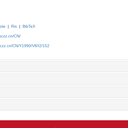
ote
|
Ris
|
BibTeX
jsczz.cn/CN/
jsczz.cn/CN/Y1990/V8/I2/152