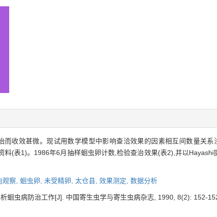
治而收效甚微。现试用数学模型中影响查洽效果的因素相互间数量关系浅
料(表1)。1986年6月抽样蛔虫卵计数,检验查治效果(表2),并以Haya
向观察,
蛔虫卵,
未受精卵,
太仓县,
效果测定,
数据分析
虫病防治工作[J]. 中国寄生虫学与寄生虫病杂志, 1990, 8(2): 152-152