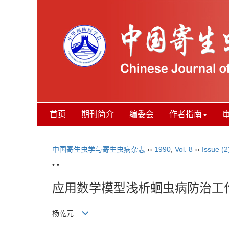
首页
期刊简介
编委会
作者指南
中国寄生虫学与寄生虫病杂志
››
1990
,
Vol. 8
››
Issue (2
• •
应用数学模型浅析蛔虫病防治工
杨乾元