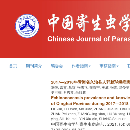
首页
期刊简介
编委会
作者指南
审稿指南
2017—2018年青海省久治县人群棘球蚴
刘佳, 雷雯, 马霄, 张雪飞, 樊海宁, 王威, 张青, 马俊英
史可梅, 尹秀琴, 尚顺鑫
Echinococcosis prevalence and knowled
of Qinghai Province during 2017—2018
LIU Jia, LEI Wen, MA Xiao, ZHANG Xue-fei, FAN 
ZHAN Pei-zhen, ZHANG Jing-xiao, LIU Yu-fang,
ying, SHI Ke-mei, YIN Xiu-qin, SHANG Shun-xin
中国寄生虫学与寄生虫病杂志 . 2021, (
5
): 
7423.2021.05.017